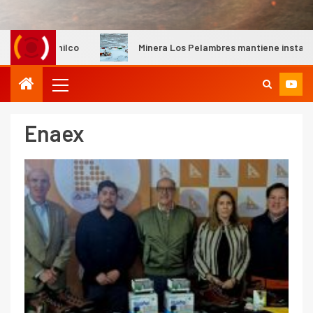
Cochilco
Minera Los Pelambres mantiene instalaciones pro
I+D
3
PIB minero impacta el
crecimiento regional: Banco
Central reporta resultados
Enaex
dispares en el primer
trimestre
I+D
4
Informe bimensual de
Cochilco: precio del cobre
alcanza máximos por escasez
de concentrados
I+D
5
Estudio revela cómo el precio
del cobre y educación superior
se relacionan en zonas
mineras