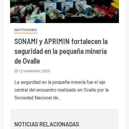
I+D
6
BHP proyecta producción de
cobre cercana a 2 millones de
toneladas tras récord en
Escondida
INSTITUCIONES
SONAMI y APRIMIN fortalecen la
7
I+D
Codelco reporta Ebitda de US$
seguridad en la pequeña minería
6.670 millones y mejora sus
de Ovalle
indicadores financieros
12 noviembre, 2025
I+D
1
Codelco Ventanas prueba
La seguridad en la pequeña minería fue el eje
camión 100% eléctrico para
central del encuentro realizado en Ovalle por la
transportar cátodos al Puerto
Sociedad Nacional de...
de San Antonio
2
I+D
Producción minera en mayo de
NOTICIAS RELACIONADAS
2026 cae 10,6%