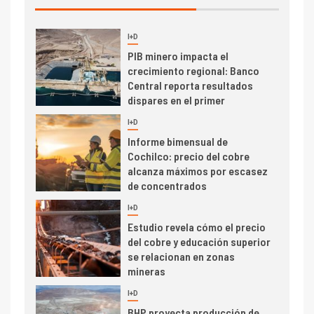
I+D
3
PIB minero impacta el
crecimiento regional: Banco
Central reporta resultados
dispares en el primer
trimestre
I+D
4
Informe bimensual de
Cochilco: precio del cobre
alcanza máximos por escasez
de concentrados
I+D
5
Estudio revela cómo el precio
del cobre y educación superior
se relacionan en zonas
mineras
I+D
6
BHP proyecta producción de