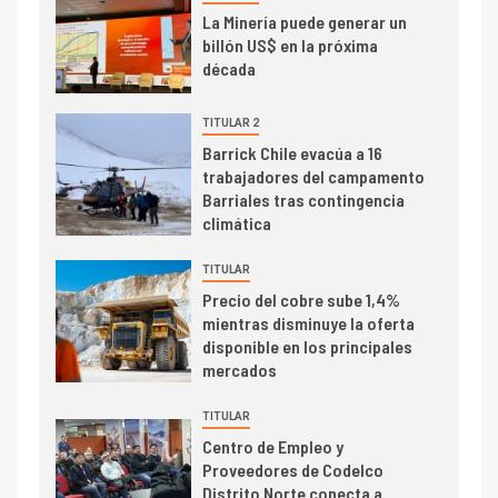
I+D
3
La Minería puede generar un
PIB minero impacta el
billón US$ en la próxima
crecimiento regional: Banco
década
Central reporta resultados
dispares en el primer
TITULAR 2
trimestre
I+D
Barrick Chile evacúa a 16
4
trabajadores del campamento
Informe bimensual de
Barriales tras contingencia
Cochilco: precio del cobre
climática
alcanza máximos por escasez
de concentrados
TITULAR
I+D
5
Precio del cobre sube 1,4%
Estudio revela cómo el precio
mientras disminuye la oferta
del cobre y educación superior
disponible en los principales
se relacionan en zonas
mercados
mineras
TITULAR
I+D
6
Centro de Empleo y
BHP proyecta producción de
Proveedores de Codelco
cobre cercana a 2 millones de
Distrito Norte conecta a
toneladas tras récord en