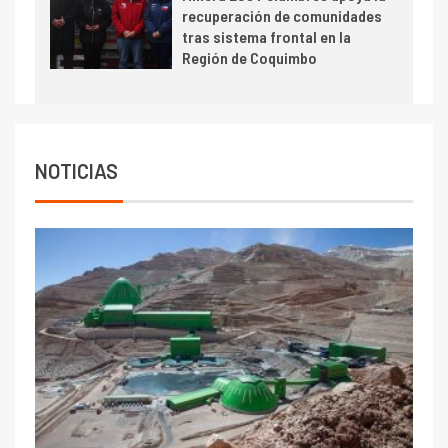
cobre cercana a 2 millones de
recuperación de comunidades
toneladas tras récord en
tras sistema frontal en la
Escondida
Región de Coquimbo
7
I+D
Codelco reporta Ebitda de US$
6.670 millones y mejora sus
indicadores financieros
NOTICIAS