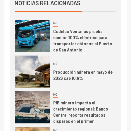
Producción minera en mayo de
NOTICIAS RELACIONADAS
2026 cae 10,6%
I+D
3
PIB minero impacta el
crecimiento regional: Banco
Central reporta resultados
dispares en el primer
trimestre
I+D
4
Informe bimensual de
Cochilco: precio del cobre
alcanza máximos por escasez
de concentrados
I+D
5
Estudio revela cómo el precio
del cobre y educación superior
se relacionan en zonas
mineras
I+D