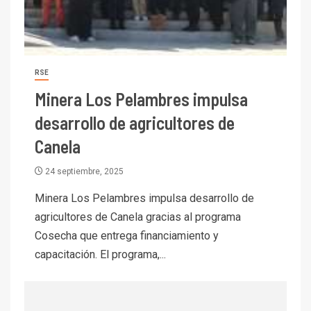
mineras
I+D
6
BHP proyecta producción de
cobre cercana a 2 millones de
RSE
toneladas tras récord en
Escondida
Minera Los Pelambres impulsa
7
desarrollo de agricultores de
I+D
Codelco reporta Ebitda de US$
Canela
6.670 millones y mejora sus
indicadores financieros
24 septiembre, 2025
Minera Los Pelambres impulsa desarrollo de
I+D
1
Codelco Ventanas prueba
agricultores de Canela gracias al programa
camión 100% eléctrico para
Cosecha que entrega financiamiento y
transportar cátodos al Puerto
capacitación. El programa,...
de San Antonio
2
I+D