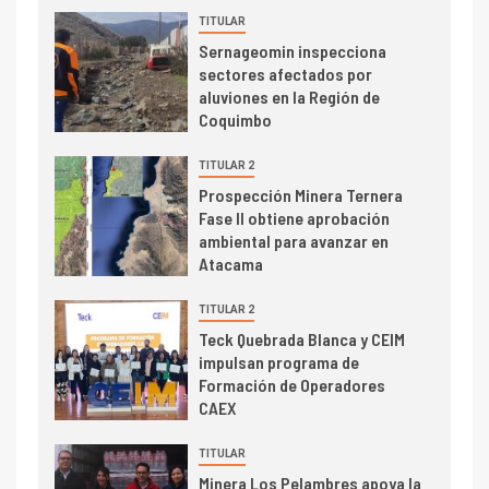
TITULAR
I+D
3
Sernageomin inspecciona
PIB minero impacta el
sectores afectados por
crecimiento regional: Banco
aluviones en la Región de
Central reporta resultados
Coquimbo
dispares en el primer
trimestre
TITULAR 2
I+D
4
Prospección Minera Ternera
Informe bimensual de
Fase II obtiene aprobación
Cochilco: precio del cobre
ambiental para avanzar en
alcanza máximos por escasez
Atacama
de concentrados
I+D
TITULAR 2
5
Estudio revela cómo el precio
Teck Quebrada Blanca y CEIM
del cobre y educación superior
impulsan programa de
se relacionan en zonas
Formación de Operadores
mineras
CAEX
I+D
6
TITULAR
BHP proyecta producción de
Minera Los Pelambres apoya la