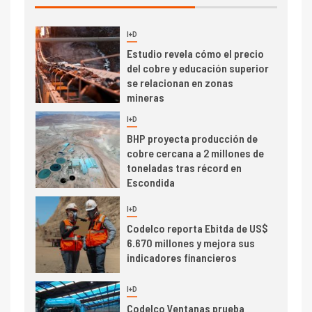
de concentrados
I+D
5
Estudio revela cómo el precio
del cobre y educación superior
se relacionan en zonas
mineras
I+D
6
BHP proyecta producción de
cobre cercana a 2 millones de
toneladas tras récord en
Escondida
7
I+D
Codelco reporta Ebitda de US$
6.670 millones y mejora sus
indicadores financieros
I+D
1
Codelco Ventanas prueba