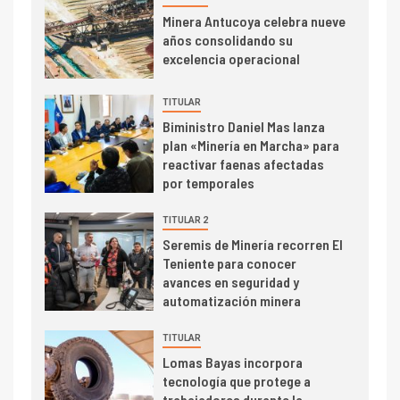
I+D
5
Minera Antucoya celebra nueve
Estudio revela cómo el precio
años consolidando su
del cobre y educación superior
excelencia operacional
se relacionan en zonas
mineras
TITULAR
I+D
6
Biministro Daniel Mas lanza
BHP proyecta producción de
plan «Minería en Marcha» para
cobre cercana a 2 millones de
reactivar faenas afectadas
toneladas tras récord en
por temporales
Escondida
TITULAR 2
7
I+D
Seremis de Minería recorren El
Codelco reporta Ebitda de US$
Teniente para conocer
6.670 millones y mejora sus
avances en seguridad y
indicadores financieros
automatización minera
TITULAR
Lomas Bayas incorpora
tecnología que protege a
trabajadores durante la