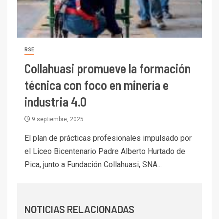
I+D
1
Codelco Ventanas prueba
camión 100% eléctrico para
transportar cátodos al Puerto
de San Antonio
RSE
Collahuasi promueve la formación
2
I+D
técnica con foco en minería e
Producción minera en mayo de
2026 cae 10,6%
industria 4.0
9 septiembre, 2025
I+D
3
PIB minero impacta el
El plan de prácticas profesionales impulsado por
crecimiento regional: Banco
el Liceo Bicentenario Padre Alberto Hurtado de
Central reporta resultados
Pica, junto a Fundación Collahuasi, SNA...
dispares en el primer
trimestre
I+D
4
Informe bimensual de
Cochilco: precio del cobre
NOTICIAS RELACIONADAS
alcanza máximos por escasez