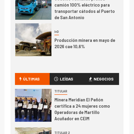
camión 100% eléctrico para
transportar cátodos al Puerto
de San Antonio
2
I+D
Producción minera en mayo de
2026 cae 10,6%
I+D
3
PIB minero impacta el
crecimiento regional: Banco
ÚLTIMAS
LEÍDAS
NEGOCIOS
Central reporta resultados
dispares en el primer
TITULAR
trimestre
Minera Meridian El Peñón
I+D
4
certifica a 24 mujeres como
Informe bimensual de
Operadoras de Martillo
Cochilco: precio del cobre
Acuñador en CEIM
alcanza máximos por escasez
de concentrados
TITULAR 2