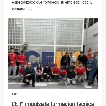
especializado que fortaleció su empleabilidad. El
compromiso...
I+D
3
PIB minero impacta el
crecimiento regional: Banco
Central reporta resultados
dispares en el primer
RSE
trimestre
I+D
4
CEIM impulsa la formación técnica
Informe bimensual de