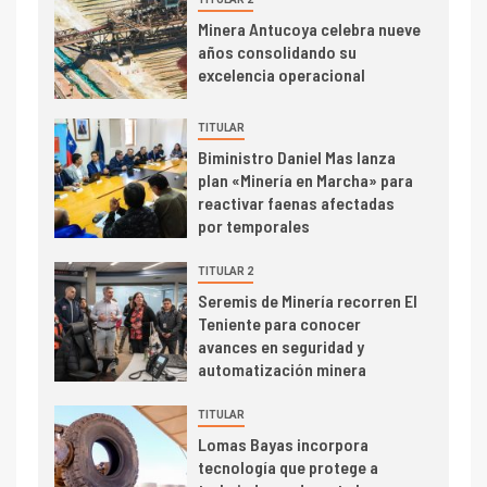
I+D
5
Minera Antucoya celebra nueve
Estudio revela cómo el precio
años consolidando su
del cobre y educación superior
excelencia operacional
se relacionan en zonas
mineras
TITULAR
I+D
6
Biministro Daniel Mas lanza
BHP proyecta producción de
plan «Minería en Marcha» para
cobre cercana a 2 millones de
reactivar faenas afectadas
toneladas tras récord en
por temporales
Escondida
TITULAR 2
7
I+D
Seremis de Minería recorren El
Codelco reporta Ebitda de US$
Teniente para conocer
6.670 millones y mejora sus
avances en seguridad y
indicadores financieros
automatización minera
TITULAR
Lomas Bayas incorpora
tecnología que protege a