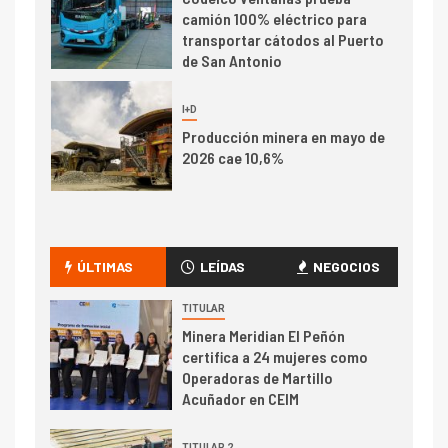
camión 100% eléctrico para
transportar cátodos al Puerto
de San Antonio
2
I+D
Producción minera en mayo de
2026 cae 10,6%
I+D
3
PIB minero impacta el
crecimiento regional: Banco
ÚLTIMAS
LEÍDAS
NEGOCIOS
Central reporta resultados
dispares en el primer
TITULAR
trimestre
Minera Meridian El Peñón
I+D
4
certifica a 24 mujeres como
Informe bimensual de
Operadoras de Martillo
Cochilco: precio del cobre
Acuñador en CEIM
alcanza máximos por escasez
de concentrados
TITULAR 2