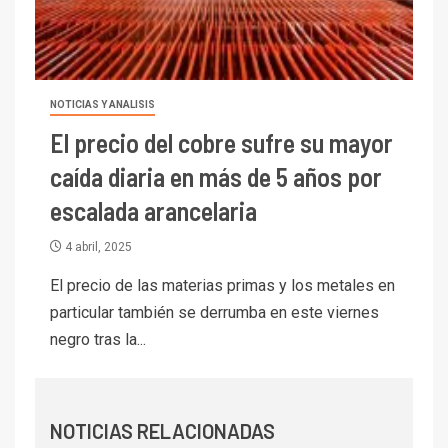
I+D
1
Codelco Ventanas prueba
camión 100% eléctrico para
transportar cátodos al Puerto
de San Antonio
NOTICIAS Y ANALISIS
El precio del cobre sufre su mayor
2
I+D
caída diaria en más de 5 años por
Producción minera en mayo de
2026 cae 10,6%
escalada arancelaria
4 abril, 2025
I+D
3
PIB minero impacta el
El precio de las materias primas y los metales en
crecimiento regional: Banco
particular también se derrumba en este viernes
Central reporta resultados
negro tras la...
dispares en el primer
trimestre
I+D
4
Informe bimensual de
Cochilco: precio del cobre
NOTICIAS RELACIONADAS
alcanza máximos por escasez