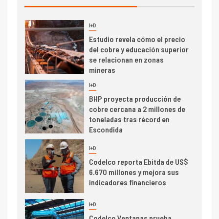
de concentrados
I+D
5
Estudio revela cómo el precio
del cobre y educación superior
se relacionan en zonas
mineras
I+D
6
BHP proyecta producción de
cobre cercana a 2 millones de
toneladas tras récord en
Escondida
7
I+D
Codelco reporta Ebitda de US$
6.670 millones y mejora sus
indicadores financieros
I+D
1
Codelco Ventanas prueba