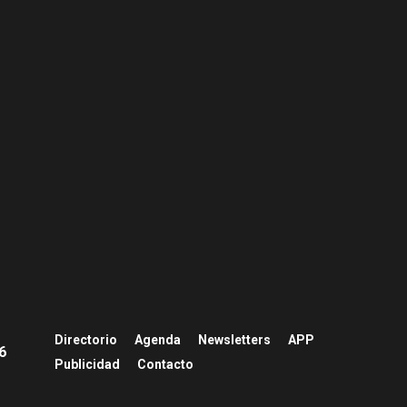
s
APP
Publicidad
Contacto
 chilena
Dercomaq destaca nuevos modelos de excavadora
NORMATIVAS
EVENTOS