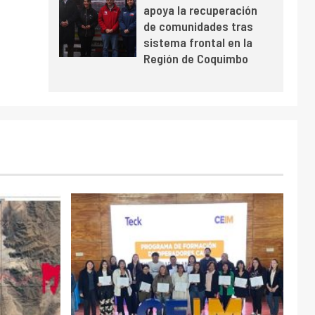
TITULAR 3
un billón
Barrick Chile evacúa a 16
a
trabajadores del campamento
Barriales tras contingencia
climática
27 julio, 2026