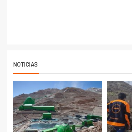
TITULAR
TITULAR 3
Minera Los Pelambres apoya la
Dercomaq
recuperación de comunidades
modelos 
tras sistema frontal en la Región
hidráulic
de Coquimbo
27 julio, 202
28 julio, 2026