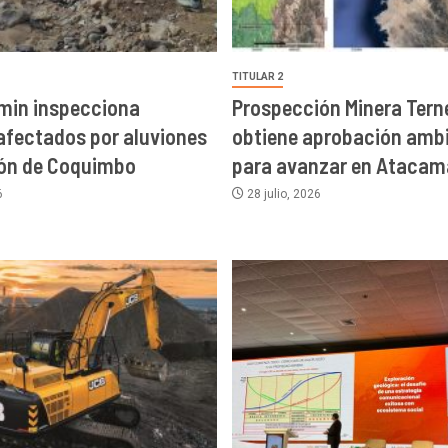
BUSCAR
INFORMACIÓN
Inicio
Quienes Somos
Contacto
Newsletters
App