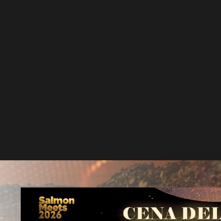
RSE
Minera Los Pelambres finalizó formac
159 técnicos profesionales en Choapa
31 diciembre, 2025
Más de 150 técnicos profesionales CEDUC UCN Choa
finalizaron sus estudios, fortaleciendo la formación té
y la empleabilidad en la...