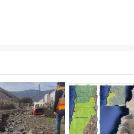
TITULAR 3
 destaca nuevos
La Minería puede generar 
de excavadoras
US$ en la próxima décad
as para minería
27 julio, 2026
6