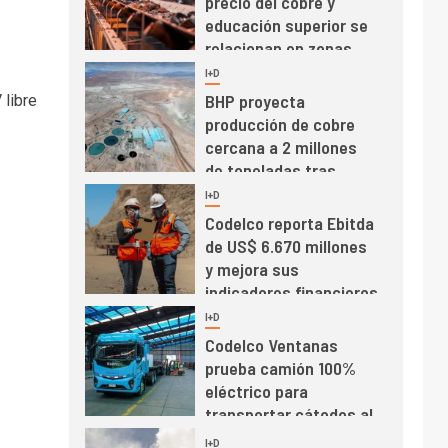
precio del cobre y
educación superior se
relacionan en zonas
mineras
I+D
6
BHP proyecta
 libre
producción de cobre
cercana a 2 millones
de toneladas tras
récord en Escondida
I+D
7
Codelco reporta Ebitda
de US$ 6.670 millones
y mejora sus
indicadores financieros
I+D
1
Codelco Ventanas
prueba camión 100%
eléctrico para
transportar cátodos al
Puerto de San Antonio
2
I+D