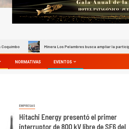
Minera Los Pelambres busca ampliar la participación de p
NORMATIVAS
EVENTOS
EMPRESAS
Hitachi Energy presentó el primer
interruptor de 800 kV libre de SF6 del