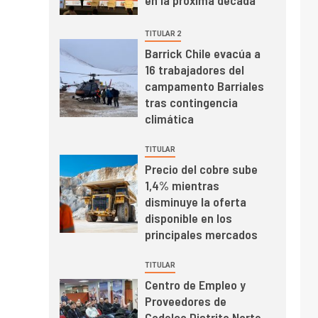
en la próxima década
relacionan en zonas
mineras
I+D
6
TITULAR 2
BHP proyecta
Barrick Chile evacúa a
producción de cobre
16 trabajadores del
cercana a 2 millones
campamento Barriales
de toneladas tras
tras contingencia
récord en Escondida
I+D
7
climática
Codelco reporta Ebitda
de US$ 6.670 millones
TITULAR
y mejora sus
Precio del cobre sube
indicadores financieros
1,4% mientras
disminuye la oferta
disponible en los
principales mercados
TITULAR
Centro de Empleo y
Proveedores de
Codelco Distrito Norte