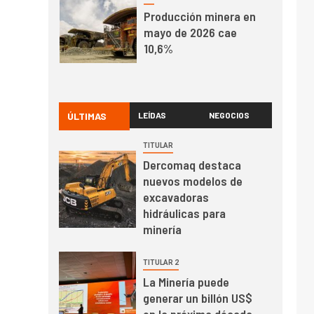
Producción minera en
mayo de 2026 cae
10,6%
I+D
3
PIB minero impacta el
crecimiento regional:
ÚLTIMAS
LEÍDAS
NEGOCIOS
Banco Central reporta
resultados dispares en
TITULAR
el primer trimestre
Dercomaq destaca
I+D
4
nuevos modelos de
Informe bimensual de
excavadoras
Cochilco: precio del
hidráulicas para
cobre alcanza
minería
máximos por escasez
de concentrados
I+D
5
TITULAR 2
Estudio revela cómo el
La Minería puede
precio del cobre y
generar un billón US$
educación superior se