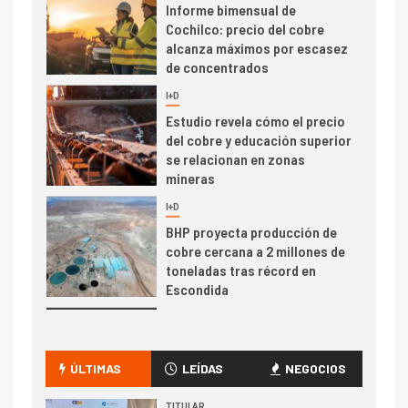
Estudio revela cómo el precio
del cobre y educación superior
se relacionan en zonas
mineras
I+D
6
BHP proyecta producción de
cobre cercana a 2 millones de
toneladas tras récord en
Escondida
7
I+D
Codelco reporta Ebitda de US$
6.670 millones y mejora sus
indicadores financieros
I+D
1
Codelco Ventanas prueba
camión 100% eléctrico para
ÚLTIMAS
LEÍDAS
NEGOCIOS
transportar cátodos al Puerto
de San Antonio
TITULAR