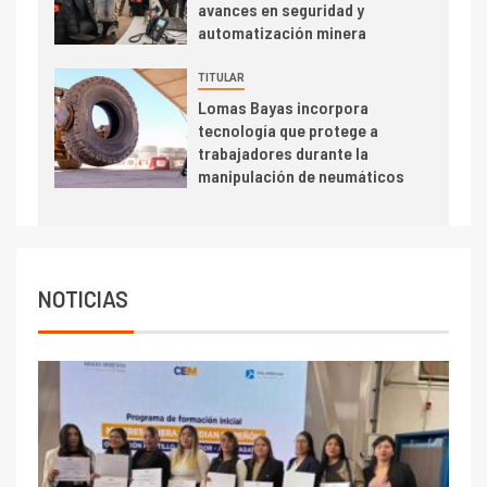
avances en seguridad y
se relacionan en zonas
automatización minera
mineras
I+D
6
TITULAR
BHP proyecta producción de
Lomas Bayas incorpora
cobre cercana a 2 millones de
tecnología que protege a
toneladas tras récord en
trabajadores durante la
Escondida
manipulación de neumáticos
7
I+D
Codelco reporta Ebitda de US$
6.670 millones y mejora sus
indicadores financieros
NOTICIAS