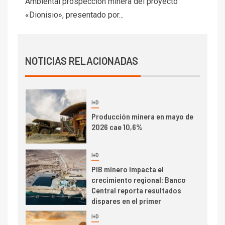
Ambiental prospección minera del proyecto
transportar cátodos al Puerto
«Dionisio», presentado por...
de San Antonio
2
I+D
Producción minera en mayo de
NOTICIAS RELACIONADAS
2026 cae 10,6%
I+D
3
PIB minero impacta el
crecimiento regional: Banco
Central reporta resultados
dispares en el primer
trimestre
I+D
4
Informe bimensual de
Cochilco: precio del cobre
alcanza máximos por escasez
de concentrados
I+D
5