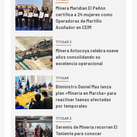
Minera Meridian El Peñón
2
certifica a 24 mujeres como
I+D
Operadoras de Martillo
Producción minera en mayo de
Acuñador en CEIM
2026 cae 10,6%
TITULAR 2
I+D
3
Minera Antucoya celebra nueve
PIB minero impacta el
años consolidando su
crecimiento regional: Banco
excelencia operacional
Central reporta resultados
dispares en el primer
TITULAR
trimestre
I+D
4
Biministro Daniel Mas lanza
Informe bimensual de
plan «Minería en Marcha» para
Cochilco: precio del cobre
reactivar faenas afectadas
alcanza máximos por escasez
por temporales
de concentrados
TITULAR 2
I+D
5
Seremis de Minería recorren El
Estudio revela cómo el precio
Teniente para conocer
del cobre y educación superior