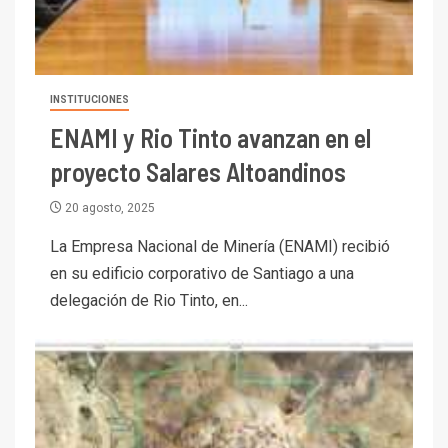
INSTITUCIONES
ENAMI y Rio Tinto avanzan en el
proyecto Salares Altoandinos
20 agosto, 2025
I+D
3
La Empresa Nacional de Minería (ENAMI) recibió
PIB minero impacta el
en su edificio corporativo de Santiago a una
crecimiento regional: Banco
delegación de Rio Tinto, en...
Central reporta resultados
dispares en el primer
trimestre
I+D
4
Informe bimensual de
Cochilco: precio del cobre
alcanza máximos por escasez
de concentrados