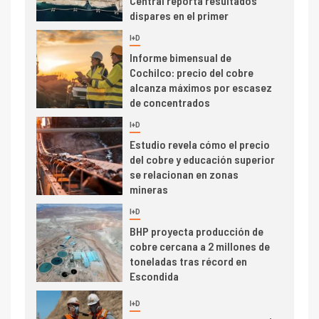
Central reporta resultados
dispares en el primer
trimestre
I+D
4
Informe bimensual de
Cochilco: precio del cobre
alcanza máximos por escasez
de concentrados
I+D
5
Estudio revela cómo el precio
del cobre y educación superior
se relacionan en zonas
mineras
I+D
6
BHP proyecta producción de
cobre cercana a 2 millones de
toneladas tras récord en
Escondida
7
I+D