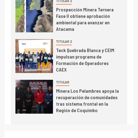
trimestre
TITULAR 2
I+D
4
Prospección Minera Ternera
Informe bimensual de
Fase II obtiene aprobación
Cochilco: precio del cobre
ambiental para avanzar en
alcanza máximos por escasez
Atacama
de concentrados
I+D
TITULAR 2
5
Estudio revela cómo el precio
Teck Quebrada Blanca y CEIM
del cobre y educación superior
impulsan programa de
se relacionan en zonas
Formación de Operadores
mineras
CAEX
I+D
6
TITULAR
BHP proyecta producción de
Minera Los Pelambres apoya la
cobre cercana a 2 millones de
recuperación de comunidades
toneladas tras récord en
tras sistema frontal en la
Escondida
Región de Coquimbo
7
I+D
Codelco reporta Ebitda de US$
6.670 millones y mejora sus