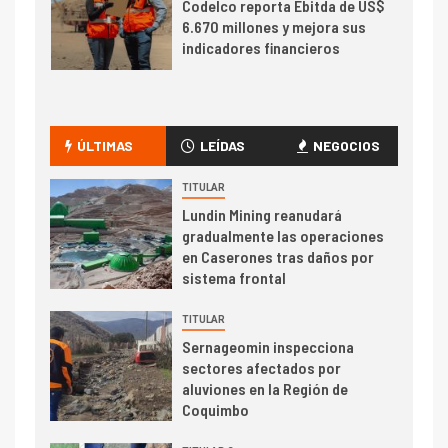
Codelco reporta Ebitda de US$
6.670 millones y mejora sus
indicadores financieros
I+D
1
Codelco Ventanas prueba
camión 100% eléctrico para
ÚLTIMAS
LEÍDAS
NEGOCIOS
transportar cátodos al Puerto
de San Antonio
TITULAR
Lundin Mining reanudará
2
gradualmente las operaciones
I+D
en Caserones tras daños por
Producción minera en mayo de
sistema frontal
2026 cae 10,6%
TITULAR
I+D
3
Sernageomin inspecciona
PIB minero impacta el
sectores afectados por
crecimiento regional: Banco
aluviones en la Región de
Central reporta resultados
Coquimbo
dispares en el primer