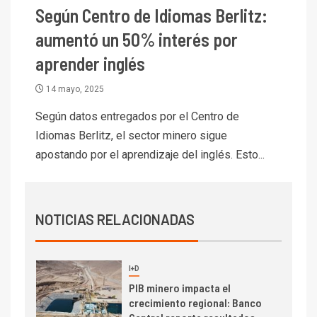
Según Centro de Idiomas Berlitz:
7
I+D
Codelco reporta Ebitda de US$
aumentó un 50% interés por
6.670 millones y mejora sus
aprender inglés
indicadores financieros
14 mayo, 2025
I+D
1
Codelco Ventanas prueba
Según datos entregados por el Centro de
camión 100% eléctrico para
Idiomas Berlitz, el sector minero sigue
transportar cátodos al Puerto
apostando por el aprendizaje del inglés. Esto...
de San Antonio
2
I+D
Producción minera en mayo de
NOTICIAS RELACIONADAS
2026 cae 10,6%
I+D
3
PIB minero impacta el
crecimiento regional: Banco