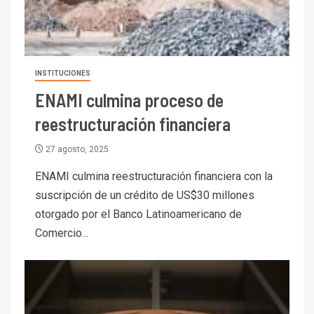
INSTITUCIONES
I+D
3
ENAMI culmina proceso de
PIB minero impacta el
crecimiento regional: Banco
reestructuración financiera
Central reporta resultados
dispares en el primer
27 agosto, 2025
trimestre
I+D
4
ENAMI culmina reestructuración financiera con la
Informe bimensual de
suscripción de un crédito de US$30 millones
Cochilco: precio del cobre
alcanza máximos por escasez
otorgado por el Banco Latinoamericano de
de concentrados
Comercio...
I+D
5
Estudio revela cómo el precio
del cobre y educación superior
se relacionan en zonas
mineras