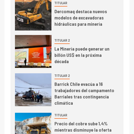
TITULAR
I+D
3
Dercomaq destaca nuevos
PIB minero impacta el
modelos de excavadoras
crecimiento regional: Banco
hidráulicas para minería
Central reporta resultados
dispares en el primer
trimestre
TITULAR 2
I+D
4
La Minería puede generar un
Informe bimensual de
billón US$ en la próxima
Cochilco: precio del cobre
década
alcanza máximos por escasez
de concentrados
TITULAR 2
I+D
5
Barrick Chile evacúa a 16
Estudio revela cómo el precio
trabajadores del campamento
del cobre y educación superior
Barriales tras contingencia
se relacionan en zonas
climática
mineras
TITULAR
I+D
6
Precio del cobre sube 1,4%
BHP proyecta producción de
mientras disminuye la oferta
cobre cercana a 2 millones de