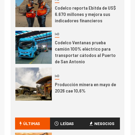
BHP proyecta producción de
cobre cercana a 2 millones de
toneladas tras récord en
Escondida
7
I+D
Codelco reporta Ebitda de US$
6.670 millones y mejora sus
indicadores financieros
I+D
1
Codelco Ventanas prueba
camión 100% eléctrico para
transportar cátodos al Puerto
de San Antonio
2
I+D
Producción minera en mayo de
ÚLTIMAS
LEÍDAS
NEGOCIOS
2026 cae 10,6%