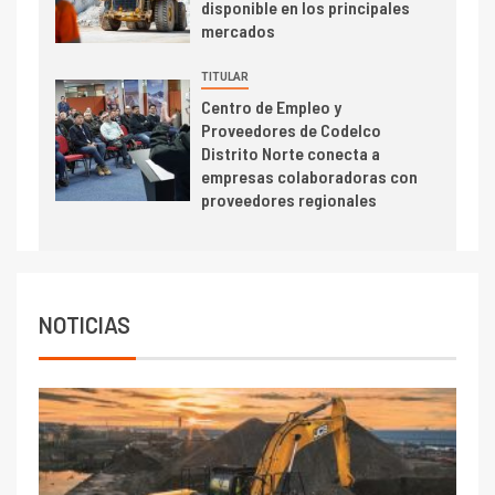
disponible en los principales
toneladas tras récord en
mercados
Escondida
TITULAR
7
I+D
Centro de Empleo y
Codelco reporta Ebitda de US$
Proveedores de Codelco
6.670 millones y mejora sus
Distrito Norte conecta a
indicadores financieros
empresas colaboradoras con
proveedores regionales
NOTICIAS