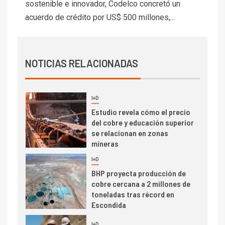
sostenible e innovador, Codelco concretó un
2026 cae 10,6%
acuerdo de crédito por US$ 500 millones,...
I+D
3
PIB minero impacta el
crecimiento regional: Banco
NOTICIAS RELACIONADAS
Central reporta resultados
dispares en el primer
trimestre
I+D
4
Informe bimensual de
Cochilco: precio del cobre
alcanza máximos por escasez
de concentrados
I+D
5
Estudio revela cómo el precio
del cobre y educación superior
se relacionan en zonas
mineras
I+D
6