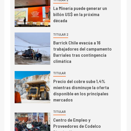
TITULAR 2
I+D
3
La Minería puede generar un
PIB minero impacta el
billón US$ en la próxima
crecimiento regional: Banco
década
Central reporta resultados
dispares en el primer
TITULAR 2
trimestre
I+D
Barrick Chile evacúa a 16
4
trabajadores del campamento
Informe bimensual de
Barriales tras contingencia
Cochilco: precio del cobre
climática
alcanza máximos por escasez
de concentrados
TITULAR
I+D
5
Precio del cobre sube 1,4%
Estudio revela cómo el precio
mientras disminuye la oferta
del cobre y educación superior
disponible en los principales
se relacionan en zonas
mercados
mineras
TITULAR
I+D
6
Centro de Empleo y
BHP proyecta producción de
Proveedores de Codelco
cobre cercana a 2 millones de