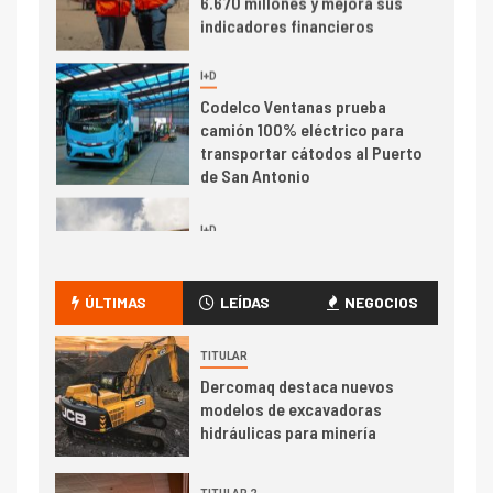
BHP proyecta producción de
cobre cercana a 2 millones de
toneladas tras récord en
Escondida
7
I+D
Codelco reporta Ebitda de US$
6.670 millones y mejora sus
indicadores financieros
I+D
1
Codelco Ventanas prueba
camión 100% eléctrico para
ÚLTIMAS
LEÍDAS
NEGOCIOS
transportar cátodos al Puerto
de San Antonio
TITULAR
Dercomaq destaca nuevos
2
I+D
modelos de excavadoras
Producción minera en mayo de
hidráulicas para minería
2026 cae 10,6%