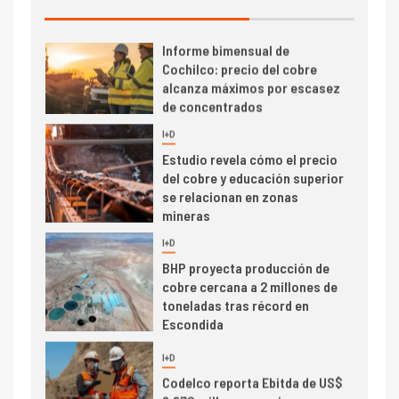
2026 cae 10,6%
I+D
3
PIB minero impacta el
crecimiento regional: Banco
Central reporta resultados
dispares en el primer
trimestre
I+D
4
Informe bimensual de
Cochilco: precio del cobre
alcanza máximos por escasez
de concentrados
I+D
5
Estudio revela cómo el precio
del cobre y educación superior
se relacionan en zonas
mineras
I+D
6