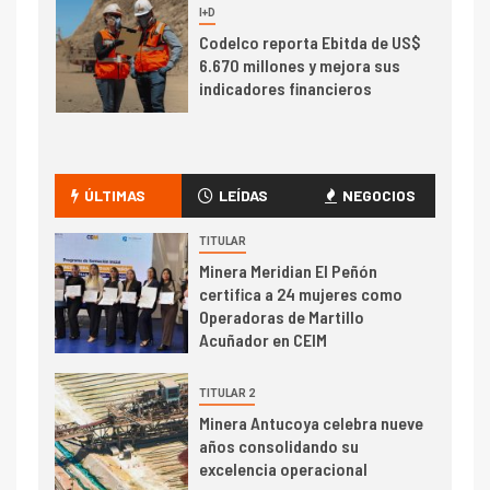
7
I+D
Codelco reporta Ebitda de US$
6.670 millones y mejora sus
indicadores financieros
I+D
1
Codelco Ventanas prueba
camión 100% eléctrico para
ÚLTIMAS
LEÍDAS
NEGOCIOS
transportar cátodos al Puerto
de San Antonio
TITULAR
Minera Meridian El Peñón
2
certifica a 24 mujeres como
I+D
Operadoras de Martillo
Producción minera en mayo de
Acuñador en CEIM
2026 cae 10,6%
TITULAR 2
I+D
3
Minera Antucoya celebra nueve
PIB minero impacta el
años consolidando su
crecimiento regional: Banco
excelencia operacional
Central reporta resultados