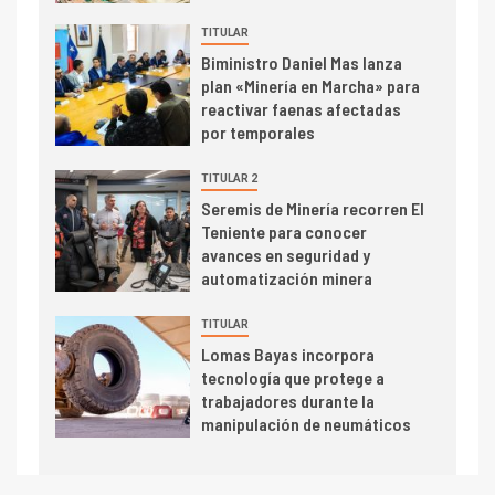
dispares en el primer
TITULAR
trimestre
I+D
4
Biministro Daniel Mas lanza
Informe bimensual de
plan «Minería en Marcha» para
Cochilco: precio del cobre
reactivar faenas afectadas
alcanza máximos por escasez
por temporales
de concentrados
TITULAR 2
I+D
5
Seremis de Minería recorren El
Estudio revela cómo el precio
Teniente para conocer
del cobre y educación superior
avances en seguridad y
se relacionan en zonas
automatización minera
mineras
I+D
6
TITULAR
BHP proyecta producción de
Lomas Bayas incorpora
cobre cercana a 2 millones de
tecnología que protege a
toneladas tras récord en
trabajadores durante la
Escondida
manipulación de neumáticos
7
I+D
Codelco reporta Ebitda de US$