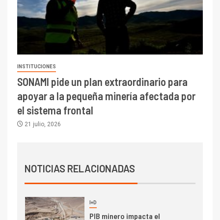
Escondida
7
I+D
Codelco reporta Ebitda de US$
6.670 millones y mejora sus
indicadores financieros
INSTITUCIONES
SONAMI pide un plan extraordinario para
I+D
1
apoyar a la pequeña minería afectada por
Codelco Ventanas prueba
camión 100% eléctrico para
el sistema frontal
transportar cátodos al Puerto
21 julio, 2026
de San Antonio
2
I+D
Producción minera en mayo de
NOTICIAS RELACIONADAS
2026 cae 10,6%
I+D
3
PIB minero impacta el