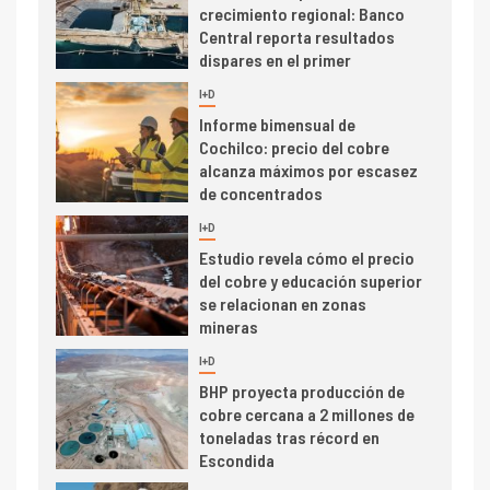
crecimiento regional: Banco
Central reporta resultados
dispares en el primer
trimestre
I+D
4
Informe bimensual de
Cochilco: precio del cobre
alcanza máximos por escasez
de concentrados
I+D
5
Estudio revela cómo el precio
del cobre y educación superior
se relacionan en zonas
mineras
I+D
6
BHP proyecta producción de
cobre cercana a 2 millones de
toneladas tras récord en
Escondida