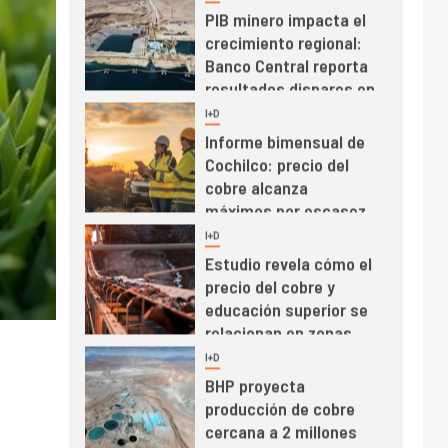
Banco Central reporta
resultados dispares en
el primer trimestre
I+D
4
Informe bimensual de
Cochilco: precio del
cobre alcanza
máximos por escasez
de concentrados
I+D
5
Estudio revela cómo el
precio del cobre y
educación superior se
relacionan en zonas
mineras
I+D
6
BHP proyecta
producción de cobre
cercana a 2 millones
de toneladas tras
récord en Escondida
I+D
7