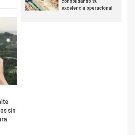
consolidando su
y mejora sus
excelencia operacional
indicadores financieros
ite
cos sin
ura