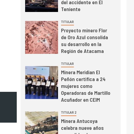
del accidente en El
el primer trimestre
I+D
4
Teniente
Informe bimensual de
Cochilco: precio del
TITULAR
cobre alcanza
Proyecto minero Flor
máximos por escasez
de Oro Azul consolida
de concentrados
su desarrollo en la
I+D
5
Estudio revela cómo el
Región de Atacama
precio del cobre y
educación superior se
TITULAR
relacionan en zonas
Minera Meridian El
mineras
Peñón certifica a 24
I+D
6
mujeres como
BHP proyecta
Operadoras de Martillo
producción de cobre
Acuñador en CEIM
cercana a 2 millones
de toneladas tras
TITULAR 2
récord en Escondida
I+D
7
Minera Antucoya
Codelco reporta Ebitda
celebra nueve años
de US$ 6.670 millones