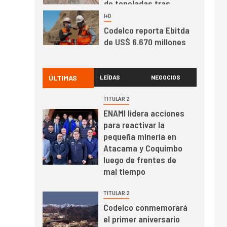
Codelco reporta Ebitda
de US$ 6.670 millones
y mejora sus
indicadores financieros
I+D
1
Codelco Ventanas
prueba camión 100%
ÚLTIMAS
LEÍDAS
NEGOCIOS
eléctrico para
transportar cátodos al
TITULAR 2
Puerto de San Antonio
ENAMI lidera acciones
2
I+D
para reactivar la
Producción minera en
pequeña minería en
mayo de 2026 cae
Atacama y Coquimbo
10,6%
luego de frentes de
mal tiempo
I+D
3
PIB minero impacta el
TITULAR 2
crecimiento regional:
Codelco conmemorará
Banco Central reporta
el primer aniversario
resultados dispares en