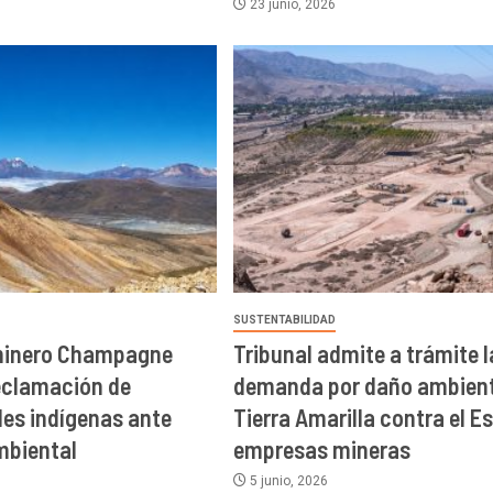
23 junio, 2026
SUSTENTABILIDAD
minero Champagne
Tribunal admite a trámite l
eclamación de
demanda por daño ambient
es indígenas ante
Tierra Amarilla contra el E
mbiental
empresas mineras
5 junio, 2026