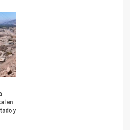
a
al en
stado y