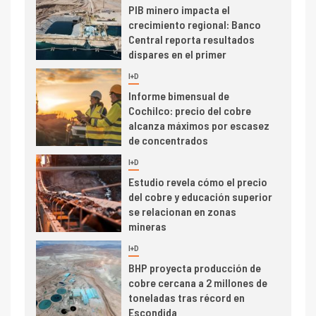
PIB minero impacta el
crecimiento regional: Banco
Central reporta resultados
dispares en el primer
trimestre
I+D
4
Informe bimensual de
Cochilco: precio del cobre
alcanza máximos por escasez
de concentrados
I+D
5
Estudio revela cómo el precio
del cobre y educación superior
se relacionan en zonas
mineras
I+D
6
BHP proyecta producción de
cobre cercana a 2 millones de
toneladas tras récord en
Escondida