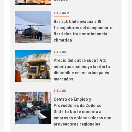
Central reporta resultados
dispares en el primer
TITULAR 2
trimestre
I+D
Barrick Chile evacúa a 16
4
trabajadores del campamento
Informe bimensual de
Barriales tras contingencia
Cochilco: precio del cobre
climática
alcanza máximos por escasez
de concentrados
TITULAR
I+D
5
Precio del cobre sube 1,4%
Estudio revela cómo el precio
mientras disminuye la oferta
del cobre y educación superior
disponible en los principales
se relacionan en zonas
mercados
mineras
TITULAR
I+D
6
Centro de Empleo y
BHP proyecta producción de
Proveedores de Codelco
cobre cercana a 2 millones de
Distrito Norte conecta a
toneladas tras récord en
empresas colaboradoras con
Escondida
proveedores regionales
7
I+D