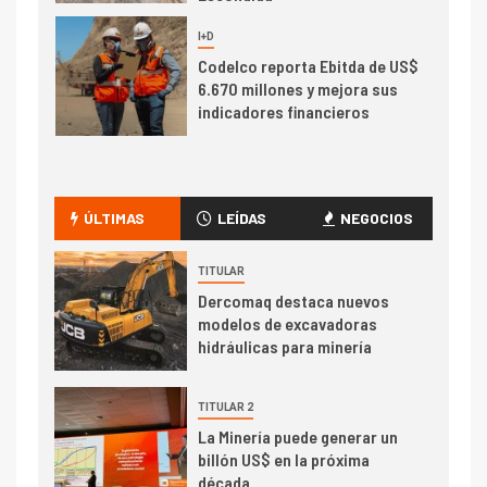
7
I+D
Codelco reporta Ebitda de US$
6.670 millones y mejora sus
indicadores financieros
I+D
1
Codelco Ventanas prueba
camión 100% eléctrico para
ÚLTIMAS
LEÍDAS
NEGOCIOS
transportar cátodos al Puerto
de San Antonio
TITULAR
Dercomaq destaca nuevos
2
I+D
modelos de excavadoras
Producción minera en mayo de
hidráulicas para minería
2026 cae 10,6%
TITULAR 2
I+D
3
La Minería puede generar un
PIB minero impacta el
billón US$ en la próxima
crecimiento regional: Banco
década