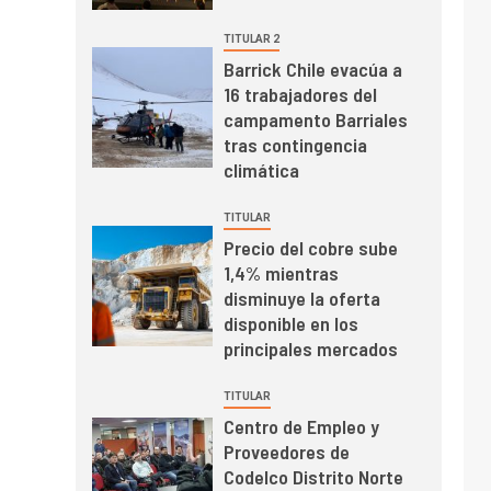
el primer trimestre
I+D
4
TITULAR 2
Informe bimensual de
Barrick Chile evacúa a
Cochilco: precio del
16 trabajadores del
cobre alcanza
campamento Barriales
máximos por escasez
tras contingencia
de concentrados
I+D
5
climática
Estudio revela cómo el
precio del cobre y
TITULAR
educación superior se
Precio del cobre sube
relacionan en zonas
1,4% mientras
mineras
I+D
6
disminuye la oferta
BHP proyecta
disponible en los
producción de cobre
principales mercados
cercana a 2 millones
de toneladas tras
TITULAR
récord en Escondida
Centro de Empleo y
I+D
7
Proveedores de
Codelco reporta Ebitda
Codelco Distrito Norte
de US$ 6.670 millones