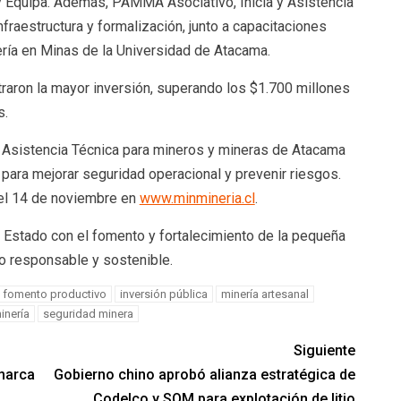
y Equipa. Además, PAMMA Asociativo, Inicia y Asistencia
fraestructura y formalización, junto a capacitaciones
ría en Minas de la Universidad de Atacama.
aron la mayor inversión, superando los $1.700 millones
s.
sistencia Técnica para mineros y mineras de Atacama
para mejorar seguridad operacional y prevenir riesgos.
 el 14 de noviembre en
www.minmineria.cl
.
 Estado con el fomento y fortalecimiento de la pequeña
o responsable y sostenible.
fomento productivo
inversión pública
minería artesanal
inería
seguridad minera
Siguiente
marca
Gobierno chino aprobó alianza estratégica de
Codelco y SQM para explotación de litio