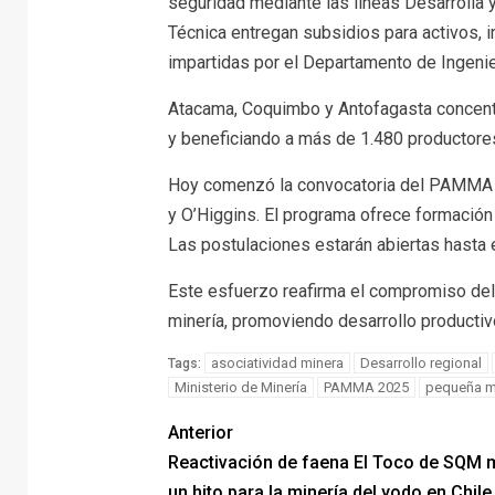
seguridad mediante las líneas Desarrolla 
Técnica entregan subsidios para activos, in
impartidas por el Departamento de Ingenie
Atacama, Coquimbo y Antofagasta concentr
y beneficiando a más de 1.480 productore
Hoy comenzó la convocatoria del PAMMA A
y O’Higgins. El programa ofrece formación 
Las postulaciones estarán abiertas hasta
Este esfuerzo reafirma el compromiso del
minería, promoviendo desarrollo productiv
asociatividad minera
Desarrollo regional
Tags:
Ministerio de Minería
PAMMA 2025
pequeña m
Anterior
Reactivación de faena El Toco de SQM 
un hito para la minería del yodo en Chile