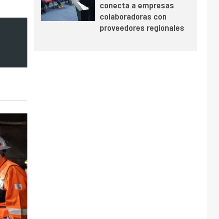
conecta a empresas
y mejora sus
colaboradoras con
indicadores financieros
proveedores regionales