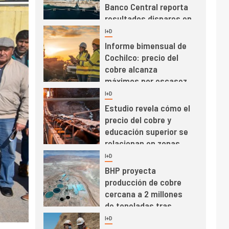
Banco Central reporta
resultados dispares en
el primer trimestre
I+D
4
Informe bimensual de
Cochilco: precio del
cobre alcanza
máximos por escasez
de concentrados
I+D
5
Estudio revela cómo el
precio del cobre y
educación superior se
relacionan en zonas
mineras
I+D
6
BHP proyecta
producción de cobre
cercana a 2 millones
de toneladas tras
récord en Escondida
I+D
7