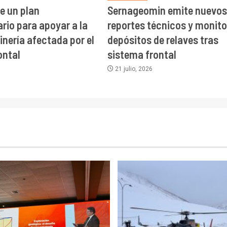
e un plan
Sernageomin emite nuevos
rio para apoyar a la
reportes técnicos y monit
nería afectada por el
depósitos de relaves tras
ontal
sistema frontal
21 julio, 2026