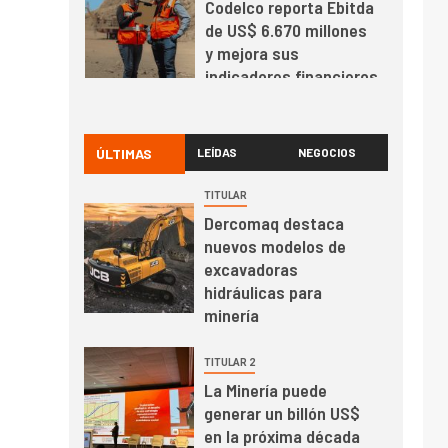
Codelco reporta Ebitda
de US$ 6.670 millones
y mejora sus
indicadores financieros
I+D
1
Codelco Ventanas
prueba camión 100%
ÚLTIMAS
LEÍDAS
NEGOCIOS
eléctrico para
transportar cátodos al
TITULAR
Puerto de San Antonio
Dercomaq destaca
2
I+D
nuevos modelos de
Producción minera en
excavadoras
mayo de 2026 cae
hidráulicas para
10,6%
minería
I+D
3
TITULAR 2
PIB minero impacta el
La Minería puede
crecimiento regional:
generar un billón US$
Banco Central reporta
en la próxima década
resultados dispares en