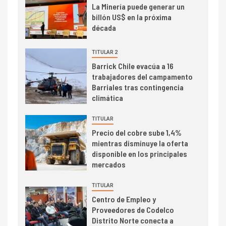
I+D
3
La Minería puede generar un
PIB minero impacta el
billón US$ en la próxima
crecimiento regional: Banco
década
Central reporta resultados
dispares en el primer
TITULAR 2
trimestre
I+D
Barrick Chile evacúa a 16
4
trabajadores del campamento
Informe bimensual de
Barriales tras contingencia
Cochilco: precio del cobre
climática
alcanza máximos por escasez
de concentrados
TITULAR
I+D
5
Precio del cobre sube 1,4%
Estudio revela cómo el precio
mientras disminuye la oferta
del cobre y educación superior
disponible en los principales
se relacionan en zonas
mercados
mineras
TITULAR
I+D
6
Centro de Empleo y
BHP proyecta producción de
Proveedores de Codelco
cobre cercana a 2 millones de
Distrito Norte conecta a
toneladas tras récord en