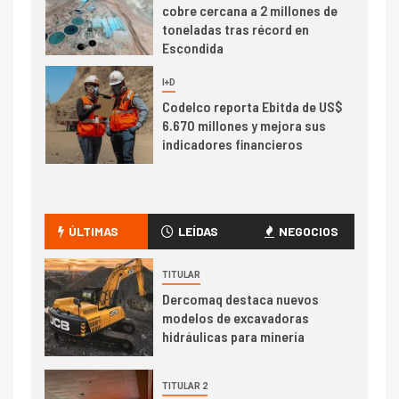
cobre cercana a 2 millones de
toneladas tras récord en
Escondida
7
I+D
Codelco reporta Ebitda de US$
6.670 millones y mejora sus
indicadores financieros
I+D
1
Codelco Ventanas prueba
camión 100% eléctrico para
ÚLTIMAS
LEÍDAS
NEGOCIOS
transportar cátodos al Puerto
de San Antonio
TITULAR
Dercomaq destaca nuevos
2
I+D
modelos de excavadoras
Producción minera en mayo de
hidráulicas para minería
2026 cae 10,6%
TITULAR 2