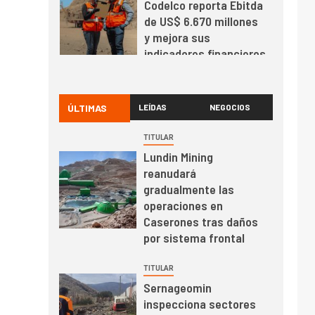
Codelco reporta Ebitda
de US$ 6.670 millones
y mejora sus
indicadores financieros
I+D
1
Codelco Ventanas
prueba camión 100%
ÚLTIMAS
LEÍDAS
NEGOCIOS
eléctrico para
transportar cátodos al
TITULAR
Puerto de San Antonio
Lundin Mining
2
I+D
reanudará
Producción minera en
gradualmente las
mayo de 2026 cae
operaciones en
10,6%
Caserones tras daños
por sistema frontal
I+D
3
PIB minero impacta el
TITULAR
crecimiento regional:
Sernageomin
Banco Central reporta
inspecciona sectores
resultados dispares en