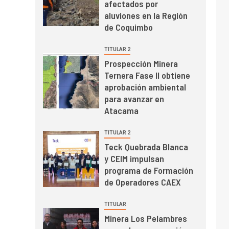
afectados por
el primer trimestre
I+D
4
aluviones en la Región
Informe bimensual de
de Coquimbo
Cochilco: precio del
cobre alcanza
TITULAR 2
máximos por escasez
Prospección Minera
de concentrados
Ternera Fase II obtiene
I+D
5
Estudio revela cómo el
aprobación ambiental
precio del cobre y
para avanzar en
educación superior se
Atacama
relacionan en zonas
mineras
TITULAR 2
I+D
6
Teck Quebrada Blanca
BHP proyecta
y CEIM impulsan
producción de cobre
programa de Formación
cercana a 2 millones
de Operadores CAEX
de toneladas tras
récord en Escondida
I+D
7
TITULAR
Codelco reporta Ebitda
Minera Los Pelambres
de US$ 6.670 millones