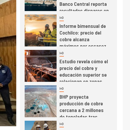
Banco Central reporta
resultados dispares en
el primer trimestre
I+D
4
Informe bimensual de
Cochilco: precio del
cobre alcanza
máximos por escasez
de concentrados
I+D
5
Estudio revela cómo el
precio del cobre y
educación superior se
relacionan en zonas
mineras
I+D
6
BHP proyecta
producción de cobre
cercana a 2 millones
de toneladas tras
récord en Escondida
I+D
7