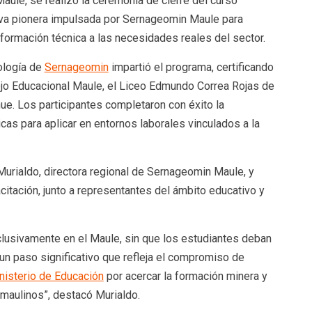
Maule, se realizó la ceremonia de cierre del curso
tiva pionera impulsada por Sernageomin Maule para
a formación técnica a las necesidades reales del sector.
ología de
Sernageomin
impartió el programa, certificando
jo Educacional Maule, el Liceo Edmundo Correa Rojas de
e. Los participantes completaron con éxito la
cas para aplicar en entornos laborales vinculados a la
urialdo, directora regional de Sernageomin Maule, y
citación, junto a representantes del ámbito educativo y
clusivamente en el Maule, sin que los estudiantes deban
 un paso significativo que refleja el compromiso de
nisterio de Educación
por acercar la formación minera y
s maulinos”, destacó Murialdo.