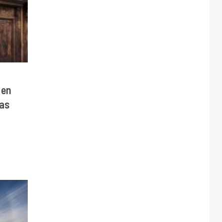
 en
ras