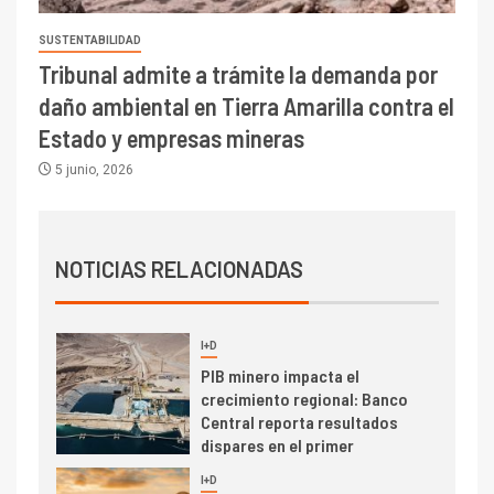
6.670 millones y mejora sus
indicadores financieros
SUSTENTABILIDAD
Tribunal admite a trámite la demanda por
I+D
1
daño ambiental en Tierra Amarilla contra el
Codelco Ventanas prueba
camión 100% eléctrico para
Estado y empresas mineras
transportar cátodos al Puerto
5 junio, 2026
de San Antonio
2
I+D
Producción minera en mayo de
NOTICIAS RELACIONADAS
2026 cae 10,6%
I+D
3
PIB minero impacta el
crecimiento regional: Banco
Central reporta resultados
dispares en el primer
trimestre
I+D
4