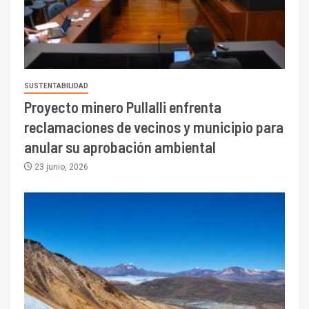
SUSTENTABILIDAD
Proyecto minero Pullalli enfrenta
reclamaciones de vecinos y municipio para
anular su aprobación ambiental
23 junio, 2026
I+D
3
PIB minero impacta el
crecimiento regional: Banco
Central reporta resultados
dispares en el primer