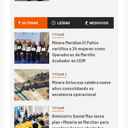
I+D
1
Codelco Ventanas prueba
camión 100% eléctrico para
ÚLTIMAS
LEÍDAS
NEGOCIOS
transportar cátodos al Puerto
de San Antonio
TITULAR
Minera Meridian El Peñón
2
certifica a 24 mujeres como
I+D
Operadoras de Martillo
Producción minera en mayo de
Acuñador en CEIM
2026 cae 10,6%
TITULAR 2
I+D
3
Minera Antucoya celebra nueve
PIB minero impacta el
años consolidando su
crecimiento regional: Banco
excelencia operacional
Central reporta resultados
dispares en el primer
TITULAR
trimestre
I+D
4
Biministro Daniel Mas lanza
Informe bimensual de
plan «Minería en Marcha» para
Cochilco: precio del cobre
reactivar faenas afectadas