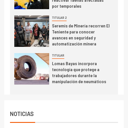
alcanza máximos por escasez
por temporales
de concentrados
TITULAR 2
I+D
5
Seremis de Minería recorren El
Estudio revela cómo el precio
Teniente para conocer
del cobre y educación superior
avances en seguridad y
se relacionan en zonas
automatización minera
mineras
I+D
6
TITULAR
BHP proyecta producción de
Lomas Bayas incorpora
cobre cercana a 2 millones de
tecnología que protege a
toneladas tras récord en
trabajadores durante la
Escondida
manipulación de neumáticos
7
I+D
Codelco reporta Ebitda de US$
6.670 millones y mejora sus
indicadores financieros
NOTICIAS