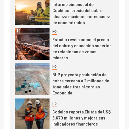
Informe bimensual de
Cochilco: precio del cobre
alcanza máximos por escasez
de concentrados
I+D
5
Estudio revela cómo el precio
del cobre y educación superior
se relacionan en zonas
mineras
I+D
6
BHP proyecta producción de
cobre cercana a 2 millones de
toneladas tras récord en
Escondida
7
I+D
Codelco reporta Ebitda de US$
6.670 millones y mejora sus
indicadores financieros