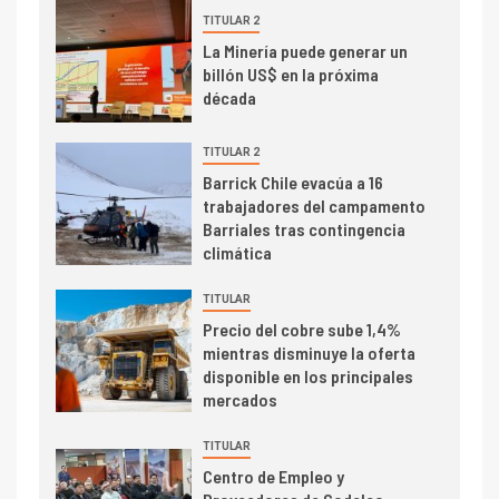
TITULAR 2
I+D
3
La Minería puede generar un
PIB minero impacta el
billón US$ en la próxima
crecimiento regional: Banco
década
Central reporta resultados
dispares en el primer
TITULAR 2
trimestre
I+D
Barrick Chile evacúa a 16
4
trabajadores del campamento
Informe bimensual de
Barriales tras contingencia
Cochilco: precio del cobre
climática
alcanza máximos por escasez
de concentrados
TITULAR
I+D
5
Precio del cobre sube 1,4%
Estudio revela cómo el precio
mientras disminuye la oferta
del cobre y educación superior
disponible en los principales
se relacionan en zonas
mercados
mineras
TITULAR
I+D
6
Centro de Empleo y
BHP proyecta producción de