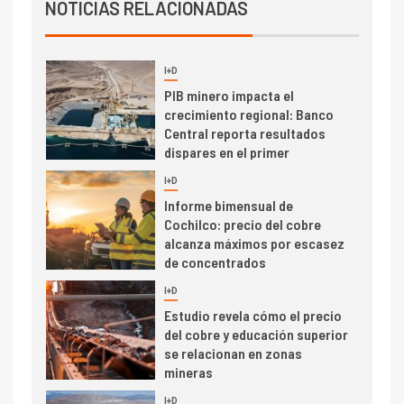
Producción minera en mayo de
NOTICIAS RELACIONADAS
2026 cae 10,6%
I+D
3
PIB minero impacta el
crecimiento regional: Banco
Central reporta resultados
dispares en el primer
trimestre
I+D
4
Informe bimensual de
Cochilco: precio del cobre
alcanza máximos por escasez
de concentrados
I+D
5
Estudio revela cómo el precio
del cobre y educación superior
se relacionan en zonas
mineras
I+D