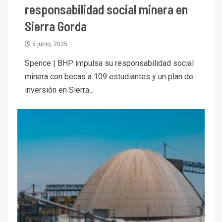
responsabilidad social minera en
Sierra Gorda
5 junio, 2025
I+D
Spence | BHP impulsa su responsabilidad social
3
PIB minero impacta el
minera con becas a 109 estudiantes y un plan de
crecimiento regional: Banco
inversión en Sierra...
Central reporta resultados
dispares en el primer
trimestre
I+D
4
Informe bimensual de
Cochilco: precio del cobre
alcanza máximos por escasez
de concentrados
I+D
5
Estudio revela cómo el precio
del cobre y educación superior
se relacionan en zonas