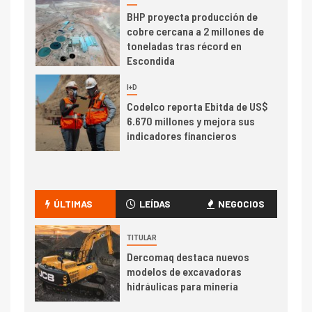
6
BHP proyecta producción de
cobre cercana a 2 millones de
toneladas tras récord en
Escondida
7
I+D
Codelco reporta Ebitda de US$
6.670 millones y mejora sus
indicadores financieros
I+D
1
Codelco Ventanas prueba
camión 100% eléctrico para
ÚLTIMAS
LEÍDAS
NEGOCIOS
transportar cátodos al Puerto
de San Antonio
TITULAR
Dercomaq destaca nuevos
2
I+D
modelos de excavadoras
Producción minera en mayo de
hidráulicas para minería
2026 cae 10,6%