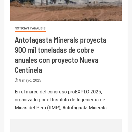
mineras
I+D
6
BHP proyecta producción de
cobre cercana a 2 millones de
NOTICIAS Y ANALISIS
toneladas tras récord en
Antofagasta Minerals proyecta
Escondida
900 mil toneladas de cobre
7
I+D
Codelco reporta Ebitda de US$
anuales con proyecto Nueva
6.670 millones y mejora sus
Centinela
indicadores financieros
8 mayo, 2025
I+D
1
Codelco Ventanas prueba
En el marco del congreso proEXPLO 2025,
camión 100% eléctrico para
organizado por el Instituto de Ingenieros de
transportar cátodos al Puerto
Minas del Perú (IIMP), Antofagasta Minerals...
de San Antonio
2
I+D