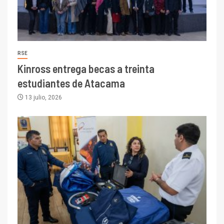
RSE
Kinross entrega becas a treinta
estudiantes de Atacama
13 julio, 2026
I+D
3
PIB minero impacta el
crecimiento regional: Banco
Central reporta resultados
dispares en el primer
trimestre
I+D
4