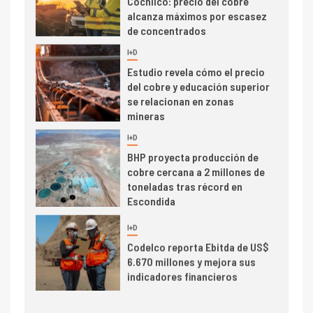
alcanza máximos por escasez
de concentrados
I+D
5
Estudio revela cómo el precio
del cobre y educación superior
se relacionan en zonas
mineras
I+D
6
BHP proyecta producción de
cobre cercana a 2 millones de
toneladas tras récord en
Escondida
7
I+D
Codelco reporta Ebitda de US$
6.670 millones y mejora sus
indicadores financieros
I+D
1