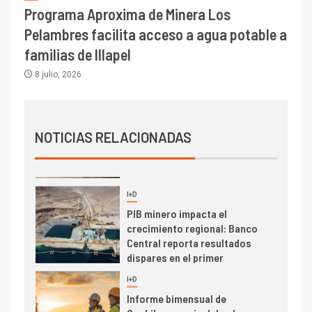
Programa Aproxima de Minera Los
I+D
1
Pelambres facilita acceso a agua potable a
Codelco Ventanas prueba
camión 100% eléctrico para
familias de Illapel
transportar cátodos al Puerto
8 julio, 2026
de San Antonio
2
I+D
Producción minera en mayo de
NOTICIAS RELACIONADAS
2026 cae 10,6%
I+D
3
PIB minero impacta el
crecimiento regional: Banco
Central reporta resultados
dispares en el primer
trimestre
I+D
4
Informe bimensual de
Cochilco: precio del cobre