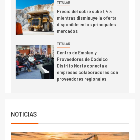
TITULAR
I+D
5
Precio del cobre sube 1,4%
Estudio revela cómo el precio
mientras disminuye la oferta
del cobre y educación superior
disponible en los principales
se relacionan en zonas
mercados
mineras
TITULAR
I+D
6
Centro de Empleo y
BHP proyecta producción de
Proveedores de Codelco
cobre cercana a 2 millones de
Distrito Norte conecta a
toneladas tras récord en
empresas colaboradoras con
Escondida
proveedores regionales
7
I+D
Codelco reporta Ebitda de US$
6.670 millones y mejora sus
indicadores financieros
NOTICIAS