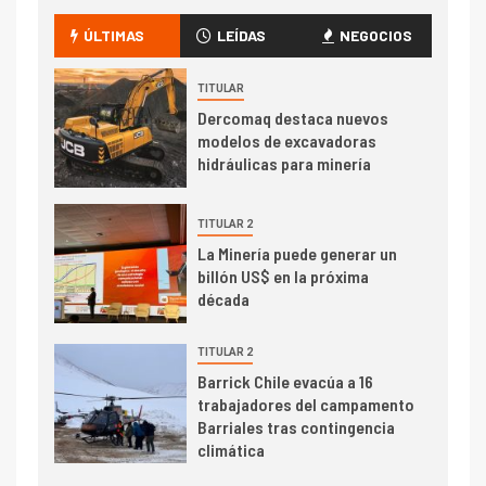
Codelco Ventanas prueba
camión 100% eléctrico para
ÚLTIMAS
LEÍDAS
NEGOCIOS
transportar cátodos al Puerto
de San Antonio
TITULAR
Dercomaq destaca nuevos
2
I+D
modelos de excavadoras
Producción minera en mayo de
hidráulicas para minería
2026 cae 10,6%
TITULAR 2
I+D
3
La Minería puede generar un
PIB minero impacta el
billón US$ en la próxima
crecimiento regional: Banco
década
Central reporta resultados
dispares en el primer
TITULAR 2
trimestre
I+D
Barrick Chile evacúa a 16
4
trabajadores del campamento
Informe bimensual de
Barriales tras contingencia
Cochilco: precio del cobre
climática
alcanza máximos por escasez
de concentrados