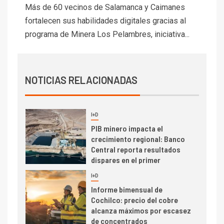
Codelco Ventanas prueba
Más de 60 vecinos de Salamanca y Caimanes
camión 100% eléctrico para
fortalecen sus habilidades digitales gracias al
transportar cátodos al Puerto
programa de Minera Los Pelambres, iniciativa...
de San Antonio
2
I+D
Producción minera en mayo de
NOTICIAS RELACIONADAS
2026 cae 10,6%
I+D
3
PIB minero impacta el
crecimiento regional: Banco
Central reporta resultados
dispares en el primer
trimestre
I+D
4
Informe bimensual de
Cochilco: precio del cobre
alcanza máximos por escasez
de concentrados