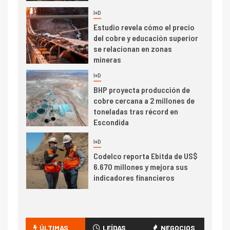
I+D
5
Estudio revela cómo el precio
del cobre y educación superior
se relacionan en zonas
mineras
I+D
6
BHP proyecta producción de
cobre cercana a 2 millones de
toneladas tras récord en
Escondida
7
I+D
Codelco reporta Ebitda de US$
6.670 millones y mejora sus
indicadores financieros
I+D
1
Codelco Ventanas prueba
camión 100% eléctrico para
ÚLTIMAS
LEÍDAS
NEGOCIOS