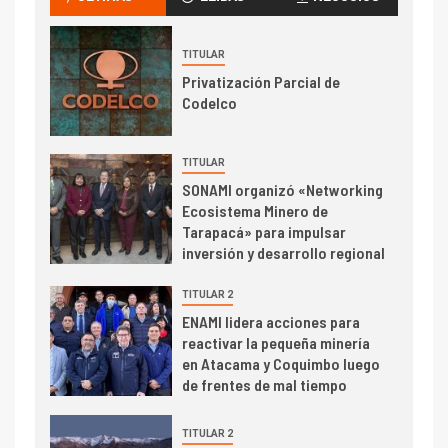
transportar cátodos al Puerto
de San Antonio
TITULAR
2
Privatización Parcial de
I+D
Codelco
Producción minera en mayo de
2026 cae 10,6%
TITULAR
SONAMI organizó «Networking
I+D
3
Ecosistema Minero de
PIB minero impacta el
Tarapacá» para impulsar
crecimiento regional: Banco
inversión y desarrollo regional
Central reporta resultados
dispares en el primer
TITULAR 2
trimestre
I+D
4
ENAMI lidera acciones para
Informe bimensual de
reactivar la pequeña minería
Cochilco: precio del cobre
en Atacama y Coquimbo luego
alcanza máximos por escasez
de frentes de mal tiempo
de concentrados
I+D
TITULAR 2
5