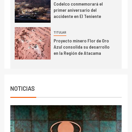
Estudio revela cómo el precio
Codelco conmemorará el
del cobre y educación superior
primer aniversario del
se relacionan en zonas
accidente en El Teniente
mineras
I+D
6
TITULAR
BHP proyecta producción de
Proyecto minero Flor de Oro
cobre cercana a 2 millones de
Azul consolida su desarrollo
toneladas tras récord en
en la Región de Atacama
Escondida
7
I+D
Codelco reporta Ebitda de US$
6.670 millones y mejora sus
NOTICIAS
indicadores financieros