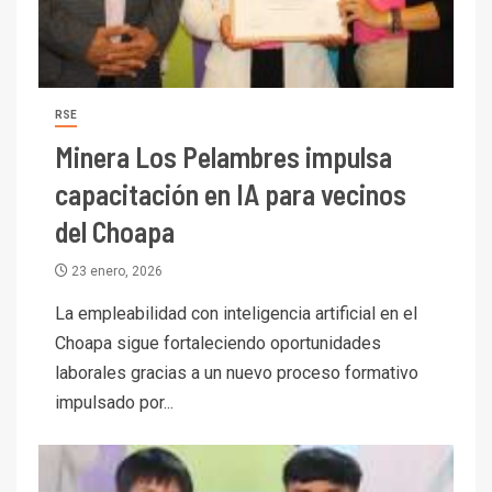
RSE
Minera Los Pelambres impulsa
capacitación en IA para vecinos
del Choapa
23 enero, 2026
I+D
3
La empleabilidad con inteligencia artificial en el
PIB minero impacta el
Choapa sigue fortaleciendo oportunidades
crecimiento regional: Banco
laborales gracias a un nuevo proceso formativo
Central reporta resultados
dispares en el primer
impulsado por...
trimestre
I+D
4
Informe bimensual de
Cochilco: precio del cobre