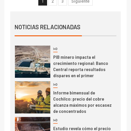
1
2
3
Siguiente
de San Antonio
2
I+D
Producción minera en mayo de
NOTICIAS RELACIONADAS
2026 cae 10,6%
I+D
3
PIB minero impacta el
crecimiento regional: Banco
Central reporta resultados
dispares en el primer
trimestre
I+D
4
Informe bimensual de
Cochilco: precio del cobre
alcanza máximos por escasez
de concentrados
I+D
5
Estudio revela cómo el precio