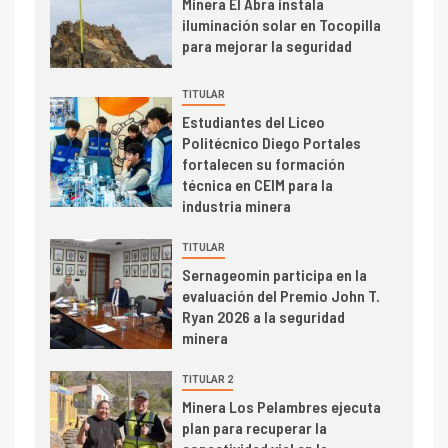
Minera El Abra instala
2
I+D
iluminación solar en Tocopilla
Producción minera en mayo de
para mejorar la seguridad
2026 cae 10,6%
TITULAR
Estudiantes del Liceo
I+D
3
Politécnico Diego Portales
PIB minero impacta el
fortalecen su formación
crecimiento regional: Banco
técnica en CEIM para la
Central reporta resultados
industria minera
dispares en el primer
trimestre
I+D
4
TITULAR
Informe bimensual de
Sernageomin participa en la
Cochilco: precio del cobre
evaluación del Premio John T.
alcanza máximos por escasez
Ryan 2026 a la seguridad
de concentrados
minera
I+D
5
TITULAR 2
Estudio revela cómo el precio
Minera Los Pelambres ejecuta
del cobre y educación superior
plan para recuperar la
se relacionan en zonas