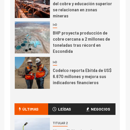
del cobre y educación superior
se relacionan en zonas
mineras
I+D
6
BHP proyecta producción de
cobre cercana a 2 millones de
toneladas tras récord en
Escondida
7
I+D
Codelco reporta Ebitda de US$
6.670 millones y mejora sus
indicadores financieros
I+D
1
Codelco Ventanas prueba
camión 100% eléctrico para
ÚLTIMAS
LEÍDAS
NEGOCIOS
transportar cátodos al Puerto
de San Antonio
TITULAR 2