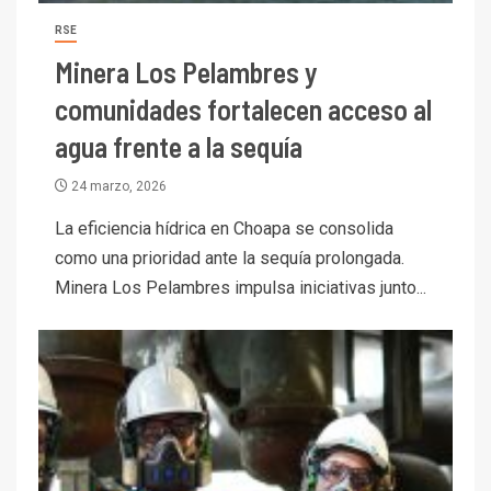
RSE
Minera Los Pelambres y
comunidades fortalecen acceso al
agua frente a la sequía
24 marzo, 2026
I+D
La eficiencia hídrica en Choapa se consolida
3
PIB minero impacta el
como una prioridad ante la sequía prolongada.
crecimiento regional: Banco
Minera Los Pelambres impulsa iniciativas junto...
Central reporta resultados
dispares en el primer
trimestre
I+D
4
Informe bimensual de
Cochilco: precio del cobre
alcanza máximos por escasez
de concentrados
I+D