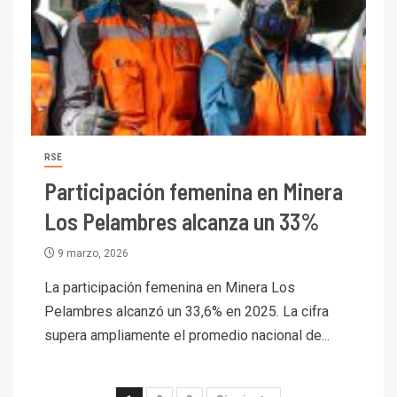
5
Estudio revela cómo el precio
del cobre y educación superior
se relacionan en zonas
mineras
I+D
6
BHP proyecta producción de
cobre cercana a 2 millones de
RSE
toneladas tras récord en
Participación femenina en Minera
Escondida
Los Pelambres alcanza un 33%
7
I+D
Codelco reporta Ebitda de US$
9 marzo, 2026
6.670 millones y mejora sus
indicadores financieros
La participación femenina en Minera Los
Pelambres alcanzó un 33,6% en 2025. La cifra
I+D
1
supera ampliamente el promedio nacional de...
Codelco Ventanas prueba
camión 100% eléctrico para
transportar cátodos al Puerto