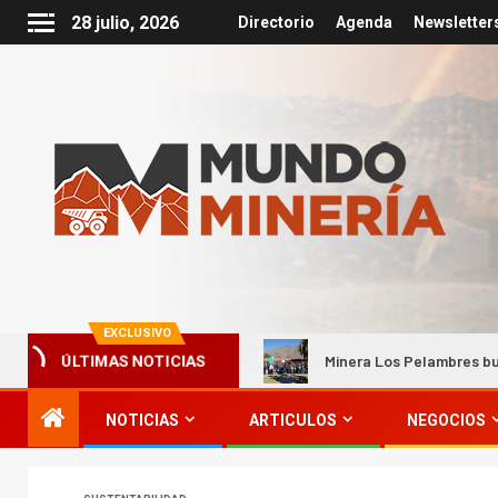
28 julio, 2026
Directorio
Agenda
Newsletter
EXCLUSIVO
ias en Coquimbo
Minera Los Pelambres busca ampliar la pa
ÚLTIMAS NOTICIAS
NOTICIAS
ARTICULOS
NEGOCIOS