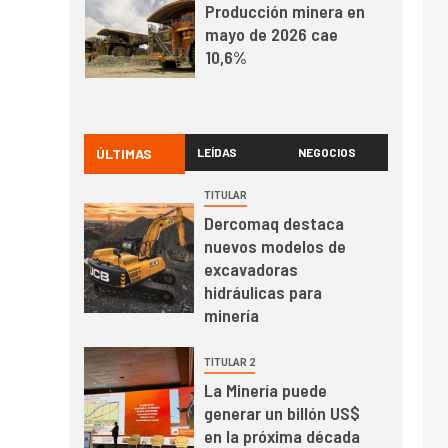
Producción minera en
mayo de 2026 cae
10,6%
I+D
3
PIB minero impacta el
crecimiento regional:
ÚLTIMAS
LEÍDAS
NEGOCIOS
Banco Central reporta
resultados dispares en
TITULAR
el primer trimestre
Dercomaq destaca
I+D
4
nuevos modelos de
Informe bimensual de
excavadoras
Cochilco: precio del
hidráulicas para
cobre alcanza
minería
máximos por escasez
de concentrados
I+D
5
TITULAR 2
Estudio revela cómo el
La Minería puede
precio del cobre y
generar un billón US$
educación superior se
en la próxima década
relacionan en zonas