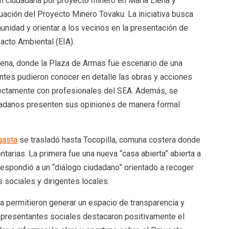
ón ciudadana por proyecto minero en María Elena y
uación del Proyecto Minero Tovaku. La iniciativa busca
unidad y orientar a los vecinos en la presentación de
acto Ambiental (EIA).
Elena, donde la Plaza de Armas fue escenario de una
tantes pudieron conocer en detalle las obras y acciones
rectamente con profesionales del SEA. Además, se
dadanos presenten sus opiniones de manera formal
gasta
se trasladó hasta Tocopilla, comuna costera donde
arias. La primera fue una nueva “casa abierta” abierta a
respondió a un “diálogo ciudadano” orientado a recoger
 sociales y dirigentes locales.
na permitieron generar un espacio de transparencia y
representantes sociales destacaron positivamente el