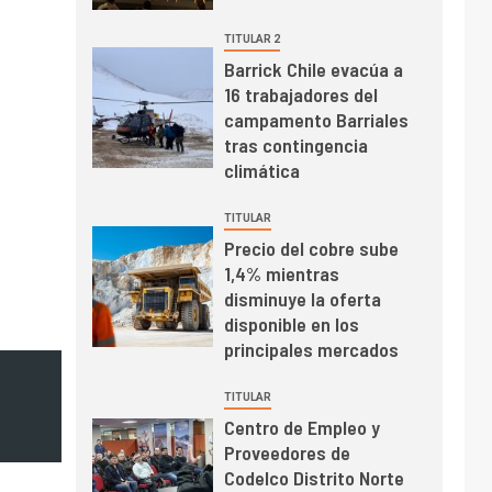
mineras
I+D
6
TITULAR 2
BHP proyecta
Barrick Chile evacúa a
producción de cobre
16 trabajadores del
cercana a 2 millones
campamento Barriales
de toneladas tras
tras contingencia
récord en Escondida
I+D
7
climática
Codelco reporta Ebitda
de US$ 6.670 millones
TITULAR
y mejora sus
Precio del cobre sube
indicadores financieros
1,4% mientras
disminuye la oferta
disponible en los
principales mercados
TITULAR
Centro de Empleo y
Proveedores de
Codelco Distrito Norte