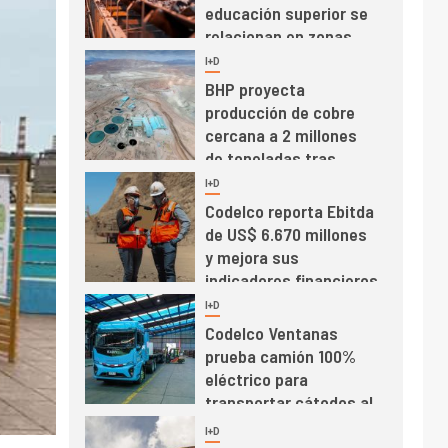
educación superior se
relacionan en zonas
mineras
I+D
6
BHP proyecta
producción de cobre
cercana a 2 millones
de toneladas tras
récord en Escondida
I+D
7
Codelco reporta Ebitda
de US$ 6.670 millones
y mejora sus
indicadores financieros
I+D
1
Codelco Ventanas
prueba camión 100%
eléctrico para
transportar cátodos al
Puerto de San Antonio
2
I+D