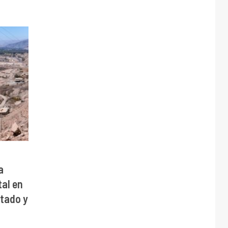
a
al en
stado y