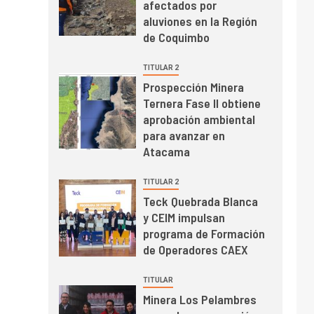
afectados por
el primer trimestre
I+D
4
aluviones en la Región
Informe bimensual de
de Coquimbo
Cochilco: precio del
cobre alcanza
TITULAR 2
máximos por escasez
Prospección Minera
de concentrados
Ternera Fase II obtiene
I+D
5
Estudio revela cómo el
aprobación ambiental
precio del cobre y
para avanzar en
educación superior se
Atacama
relacionan en zonas
mineras
TITULAR 2
I+D
6
Teck Quebrada Blanca
BHP proyecta
y CEIM impulsan
producción de cobre
programa de Formación
cercana a 2 millones
de Operadores CAEX
de toneladas tras
récord en Escondida
I+D
7
TITULAR
Codelco reporta Ebitda
Minera Los Pelambres
de US$ 6.670 millones