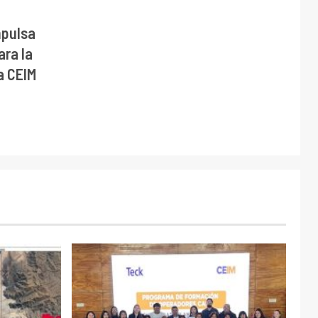
mpulsa
ara la
a CEIM