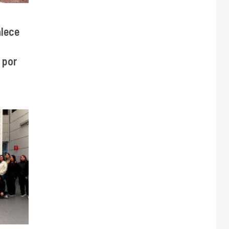
alece
 por