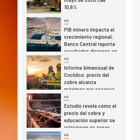
Banco Central reporta
resultados dispares en
el primer trimestre
I+D
4
Informe bimensual de
Cochilco: precio del
cobre alcanza
máximos por escasez
de concentrados
I+D
5
Estudio revela cómo el
precio del cobre y
educación superior se
relacionan en zonas
mineras
I+D
6
BHP proyecta
producción de cobre
cercana a 2 millones
de toneladas tras
récord en Escondida
I+D
7