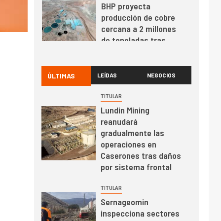
Codelco reporta Ebitda
de US$ 6.670 millones
y mejora sus
indicadores financieros
I+D
1
Codelco Ventanas
prueba camión 100%
ÚLTIMAS
LEÍDAS
NEGOCIOS
eléctrico para
transportar cátodos al
TITULAR
Puerto de San Antonio
Lundin Mining
2
I+D
reanudará
Producción minera en
gradualmente las
mayo de 2026 cae
operaciones en
10,6%
Caserones tras daños
por sistema frontal
I+D
3
PIB minero impacta el
TITULAR
crecimiento regional:
Sernageomin
Banco Central reporta
inspecciona sectores
resultados dispares en