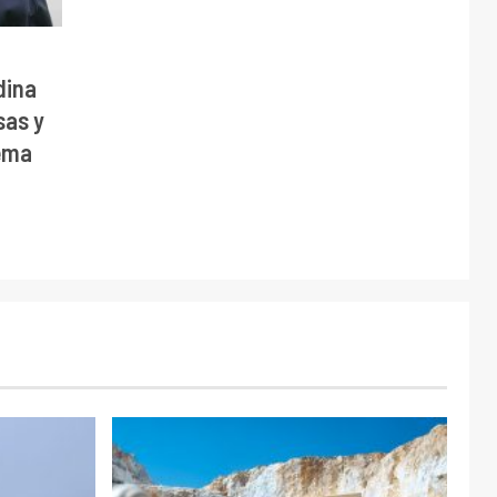
dina
sas y
tema