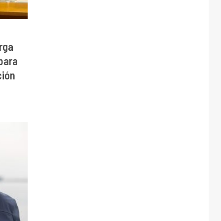
rga
para
ción