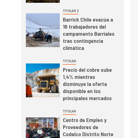
el primer trimestre
I+D
4
TITULAR 2
Informe bimensual de
Barrick Chile evacúa a
Cochilco: precio del
16 trabajadores del
cobre alcanza
campamento Barriales
máximos por escasez
tras contingencia
de concentrados
I+D
5
climática
Estudio revela cómo el
precio del cobre y
TITULAR
educación superior se
Precio del cobre sube
relacionan en zonas
1,4% mientras
mineras
I+D
6
disminuye la oferta
BHP proyecta
disponible en los
producción de cobre
principales mercados
cercana a 2 millones
de toneladas tras
TITULAR
récord en Escondida
Centro de Empleo y
I+D
7
Proveedores de
Codelco reporta Ebitda
Codelco Distrito Norte
de US$ 6.670 millones