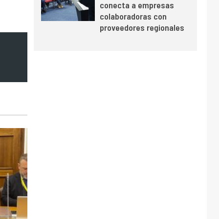
conecta a empresas
y mejora sus
colaboradoras con
indicadores financieros
proveedores regionales