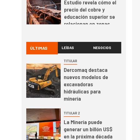
Codelco reporta Ebitda
de US$ 6.670 millones
y mejora sus
indicadores financieros
I+D
1
Codelco Ventanas
prueba camión 100%
ÚLTIMAS
LEÍDAS
NEGOCIOS
eléctrico para
transportar cátodos al
TITULAR
Puerto de San Antonio
Dercomaq destaca
2
I+D
nuevos modelos de
Producción minera en
excavadoras
mayo de 2026 cae
hidráulicas para
10,6%
minería
I+D
3
TITULAR 2
PIB minero impacta el
La Minería puede
crecimiento regional:
generar un billón US$
Banco Central reporta
en la próxima década
resultados dispares en