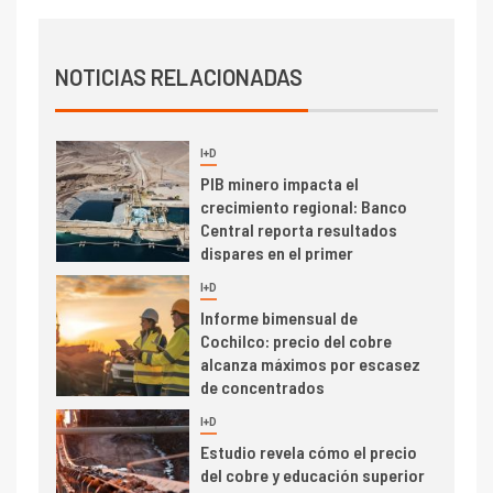
Central reporta resultados
dispares en el primer
trimestre
NOTICIAS RELACIONADAS
I+D
4
Informe bimensual de
Cochilco: precio del cobre
alcanza máximos por escasez
de concentrados
I+D
5
Estudio revela cómo el precio
del cobre y educación superior
se relacionan en zonas
mineras
I+D
6
BHP proyecta producción de
cobre cercana a 2 millones de
toneladas tras récord en
Escondida
7
I+D