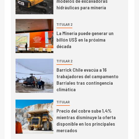
modelos de excavadoras
trimestre
hidráulicas para minería
I+D
4
Informe bimensual de
Cochilco: precio del cobre
TITULAR 2
alcanza máximos por escasez
La Minería puede generar un
de concentrados
billón US$ en la próxima
década
I+D
5
Estudio revela cómo el precio
del cobre y educación superior
TITULAR 2
se relacionan en zonas
Barrick Chile evacúa a 16
mineras
trabajadores del campamento
Barriales tras contingencia
I+D
6
climática
BHP proyecta producción de
cobre cercana a 2 millones de
TITULAR
toneladas tras récord en
Precio del cobre sube 1,4%
Escondida
mientras disminuye la oferta
7
disponible en los principales
I+D
mercados
Codelco reporta Ebitda de US$
6.670 millones y mejora sus