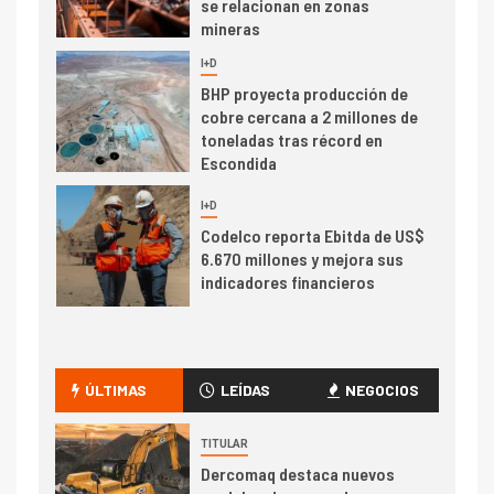
Codelco reporta Ebitda de US$
6.670 millones y mejora sus
indicadores financieros
I+D
1
Codelco Ventanas prueba
camión 100% eléctrico para
transportar cátodos al Puerto
de San Antonio
2
I+D
Producción minera en mayo de
2026 cae 10,6%
I+D
ÚLTIMAS
LEÍDAS
NEGOCIOS
3
PIB minero impacta el
crecimiento regional: Banco
TITULAR
Central reporta resultados
Dercomaq destaca nuevos
dispares en el primer