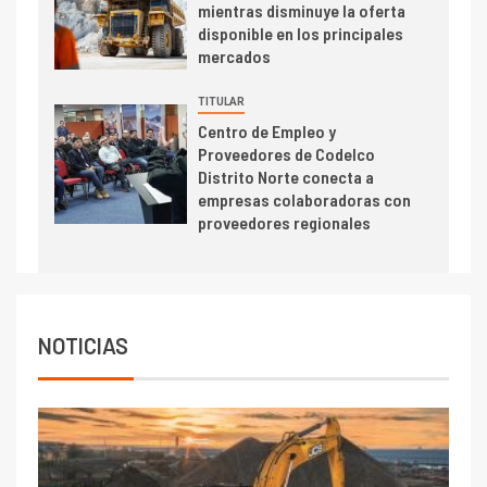
Estudio revela cómo el precio
mientras disminuye la oferta
del cobre y educación superior
disponible en los principales
se relacionan en zonas
mercados
mineras
TITULAR
I+D
6
Centro de Empleo y
BHP proyecta producción de
Proveedores de Codelco
cobre cercana a 2 millones de
Distrito Norte conecta a
toneladas tras récord en
empresas colaboradoras con
Escondida
proveedores regionales
7
I+D
Codelco reporta Ebitda de US$
6.670 millones y mejora sus
indicadores financieros
NOTICIAS