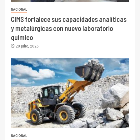
NACIONAL
CIMS fortalece sus capacidades analíticas
y metalúrgicas con nuevo laboratorio
químico
20 julio, 2026
I+D
3
PIB minero impacta el
crecimiento regional: Banco
Central reporta resultados
dispares en el primer
trimestre
I+D
4
Informe bimensual de
Cochilco: precio del cobre
NACIONAL