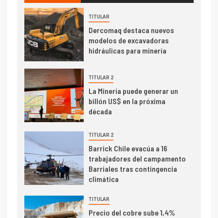
transportar cátodos al Puerto
de San Antonio
TITULAR
Dercomaq destaca nuevos
2
I+D
modelos de excavadoras
Producción minera en mayo de
hidráulicas para minería
2026 cae 10,6%
TITULAR 2
I+D
3
La Minería puede generar un
PIB minero impacta el
billón US$ en la próxima
crecimiento regional: Banco
década
Central reporta resultados
dispares en el primer
TITULAR 2
trimestre
I+D
Barrick Chile evacúa a 16
4
trabajadores del campamento
Informe bimensual de
Barriales tras contingencia
Cochilco: precio del cobre
climática
alcanza máximos por escasez
de concentrados
TITULAR
I+D
5
Precio del cobre sube 1,4%