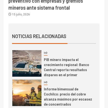
preventivo con empresas y gremios
Codelco Ventanas prueba
camión 100% eléctrico para
mineros ante sistema frontal
transportar cátodos al Puerto
15 julio, 2026
de San Antonio
2
I+D
Producción minera en mayo de
NOTICIAS RELACIONADAS
2026 cae 10,6%
I+D
3
PIB minero impacta el
crecimiento regional: Banco
Central reporta resultados
dispares en el primer
trimestre
I+D
4
Informe bimensual de
Cochilco: precio del cobre
alcanza máximos por escasez
de concentrados