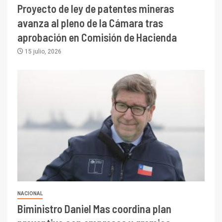
alcanza máximos por escasez
Proyecto de ley de patentes mineras
de concentrados
avanza al pleno de la Cámara tras
I+D
5
aprobación en Comisión de Hacienda
Estudio revela cómo el precio
del cobre y educación superior
15 julio, 2026
se relacionan en zonas
mineras
I+D
6
BHP proyecta producción de
cobre cercana a 2 millones de
toneladas tras récord en
Escondida
7
I+D
Codelco reporta Ebitda de US$
6.670 millones y mejora sus
indicadores financieros
NACIONAL
Biministro Daniel Mas coordina plan
I+D
1