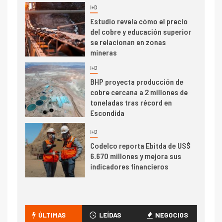
I+D
5
Estudio revela cómo el precio
del cobre y educación superior
se relacionan en zonas
mineras
I+D
6
BHP proyecta producción de
cobre cercana a 2 millones de
toneladas tras récord en
Escondida
7
I+D
Codelco reporta Ebitda de US$
6.670 millones y mejora sus
indicadores financieros
I+D
1
Codelco Ventanas prueba
camión 100% eléctrico para
ÚLTIMAS
LEÍDAS
NEGOCIOS