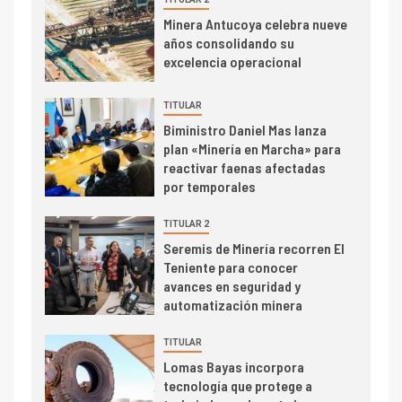
I+D
3
Minera Antucoya celebra nueve
PIB minero impacta el
años consolidando su
crecimiento regional: Banco
excelencia operacional
Central reporta resultados
dispares en el primer
TITULAR
trimestre
I+D
4
Biministro Daniel Mas lanza
Informe bimensual de
plan «Minería en Marcha» para
Cochilco: precio del cobre
reactivar faenas afectadas
alcanza máximos por escasez
por temporales
de concentrados
TITULAR 2
I+D
5
Seremis de Minería recorren El
Estudio revela cómo el precio
Teniente para conocer
del cobre y educación superior
avances en seguridad y
se relacionan en zonas
automatización minera
mineras
I+D
6
TITULAR
BHP proyecta producción de
Lomas Bayas incorpora
cobre cercana a 2 millones de
tecnología que protege a
toneladas tras récord en