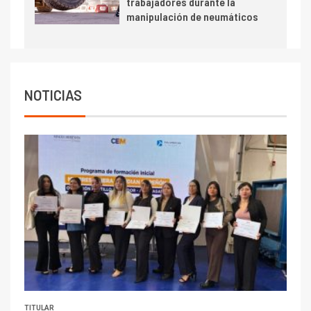
trabajadores durante la
Escondida
manipulación de neumáticos
7
I+D
Codelco reporta Ebitda de US$
6.670 millones y mejora sus
indicadores financieros
NOTICIAS
TITULAR