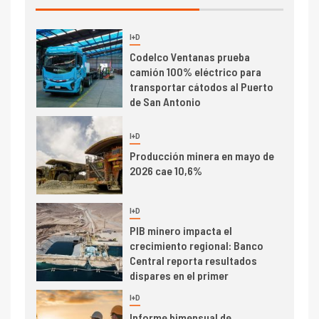
I+D
3
PIB minero impacta el
crecimiento regional: Banco
Central reporta resultados
dispares en el primer
trimestre
I+D
4
Informe bimensual de
Cochilco: precio del cobre
alcanza máximos por escasez
de concentrados
I+D
5
Estudio revela cómo el precio
del cobre y educación superior
se relacionan en zonas
mineras
I+D
6
BHP proyecta producción de