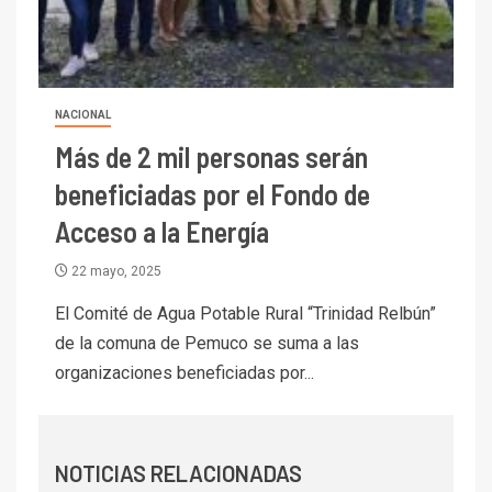
I+D
6
BHP proyecta producción de
cobre cercana a 2 millones de
toneladas tras récord en
Escondida
NACIONAL
Más de 2 mil personas serán
7
I+D
Codelco reporta Ebitda de US$
beneficiadas por el Fondo de
6.670 millones y mejora sus
Acceso a la Energía
indicadores financieros
22 mayo, 2025
I+D
1
Codelco Ventanas prueba
El Comité de Agua Potable Rural “Trinidad Relbún”
camión 100% eléctrico para
de la comuna de Pemuco se suma a las
transportar cátodos al Puerto
organizaciones beneficiadas por...
de San Antonio
2
I+D
Producción minera en mayo de
NOTICIAS RELACIONADAS
2026 cae 10,6%