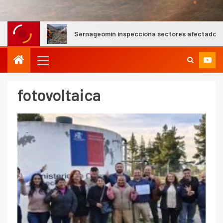
Sernageomin inspecciona sectores afectados por aluvione
I+D
3
PIB minero impacta el
crecimiento regional: Banco
Central reporta resultados
fotovoltaica
dispares en el primer
trimestre
I+D
4
Informe bimensual de
Cochilco: precio del cobre
alcanza máximos por escasez
de concentrados
I+D
5
Estudio revela cómo el precio
del cobre y educación superior
se relacionan en zonas
mineras