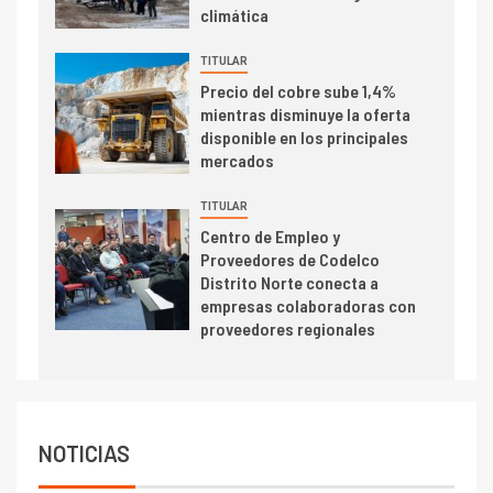
climática
alcanza máximos por escasez
de concentrados
TITULAR
I+D
5
Precio del cobre sube 1,4%
Estudio revela cómo el precio
mientras disminuye la oferta
del cobre y educación superior
disponible en los principales
se relacionan en zonas
mercados
mineras
TITULAR
I+D
6
Centro de Empleo y
BHP proyecta producción de
Proveedores de Codelco
cobre cercana a 2 millones de
Distrito Norte conecta a
toneladas tras récord en
empresas colaboradoras con
Escondida
proveedores regionales
7
I+D
Codelco reporta Ebitda de US$
6.670 millones y mejora sus
indicadores financieros
NOTICIAS