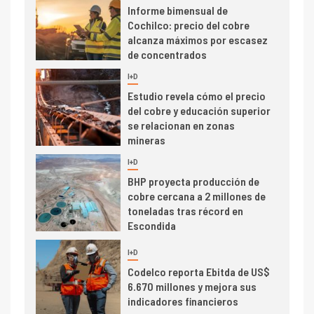
Informe bimensual de
Cochilco: precio del cobre
alcanza máximos por escasez
de concentrados
I+D
5
Estudio revela cómo el precio
del cobre y educación superior
se relacionan en zonas
mineras
I+D
6
BHP proyecta producción de
cobre cercana a 2 millones de
toneladas tras récord en
Escondida
7
I+D
Codelco reporta Ebitda de US$
6.670 millones y mejora sus
indicadores financieros