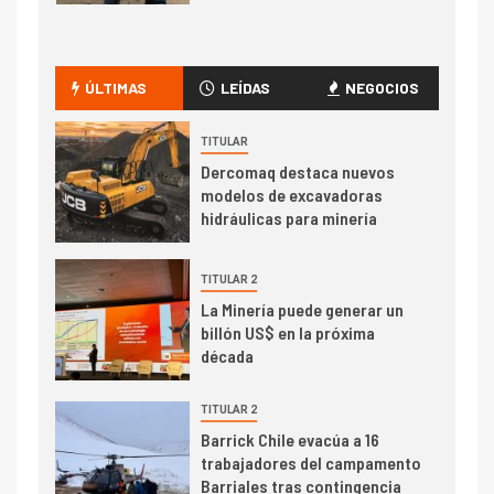
I+D
1
Codelco Ventanas prueba
camión 100% eléctrico para
ÚLTIMAS
LEÍDAS
NEGOCIOS
transportar cátodos al Puerto
de San Antonio
TITULAR
Dercomaq destaca nuevos
2
I+D
modelos de excavadoras
Producción minera en mayo de
hidráulicas para minería
2026 cae 10,6%
TITULAR 2
I+D
3
La Minería puede generar un
PIB minero impacta el
billón US$ en la próxima
crecimiento regional: Banco
década
Central reporta resultados
dispares en el primer
TITULAR 2
trimestre
I+D
Barrick Chile evacúa a 16
4
trabajadores del campamento
Informe bimensual de
Barriales tras contingencia
Cochilco: precio del cobre