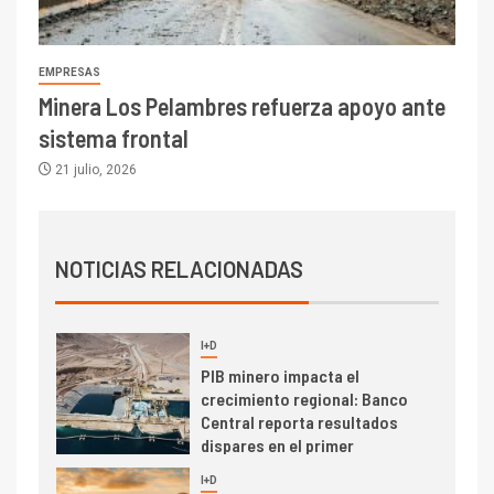
6.670 millones y mejora sus
indicadores financieros
EMPRESAS
I+D
1
Minera Los Pelambres refuerza apoyo ante
Codelco Ventanas prueba
camión 100% eléctrico para
sistema frontal
transportar cátodos al Puerto
21 julio, 2026
de San Antonio
2
I+D
Producción minera en mayo de
NOTICIAS RELACIONADAS
2026 cae 10,6%
I+D
3
PIB minero impacta el
crecimiento regional: Banco
Central reporta resultados
dispares en el primer
trimestre
I+D
4