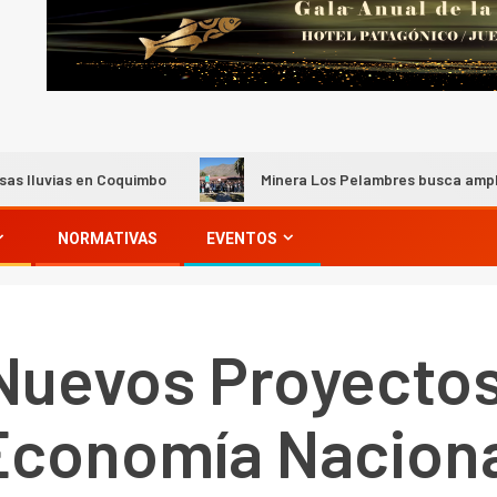
n Coquimbo
Minera Los Pelambres busca ampliar la partici
NORMATIVAS
EVENTOS
Nuevos Proyectos
Economía Nacion