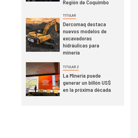
Codelco reporta Ebitda
Región de Coquimbo
de US$ 6.670 millones
y mejora sus
TITULAR
indicadores financieros
Dercomaq destaca
nuevos modelos de
excavadoras
hidráulicas para
minería
TITULAR 2
La Minería puede
generar un billón US$
en la próxima década