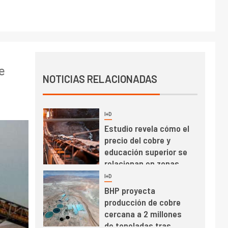
PIB minero impacta el
crecimiento regional:
Banco Central reporta
resultados dispares en
el primer trimestre
I+D
4
Informe bimensual de
e
Cochilco: precio del
NOTICIAS RELACIONADAS
cobre alcanza
máximos por escasez
de concentrados
I+D
5
Estudio revela cómo el
precio del cobre y
educación superior se
relacionan en zonas
mineras
I+D
6
BHP proyecta
producción de cobre
cercana a 2 millones
de toneladas tras