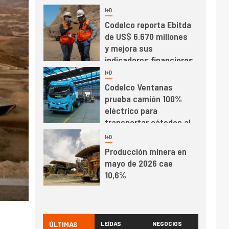
récord en Escondida
I+D
7
Codelco reporta Ebitda
de US$ 6.670 millones
y mejora sus
indicadores financieros
I+D
1
Codelco Ventanas
prueba camión 100%
eléctrico para
transportar cátodos al
Puerto de San Antonio
2
I+D
Producción minera en
mayo de 2026 cae
10,6%
I+D
3
PIB minero impacta el
crecimiento regional:
ÚLTIMAS
LEÍDAS
NEGOCIOS