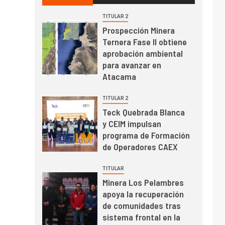
Banco Central reporta
resultados dispares en
TITULAR 2
el primer trimestre
Prospección Minera
I+D
4
Ternera Fase II obtiene
Informe bimensual de
aprobación ambiental
Cochilco: precio del
para avanzar en
cobre alcanza
Atacama
máximos por escasez
de concentrados
I+D
5
TITULAR 2
Estudio revela cómo el
Teck Quebrada Blanca
precio del cobre y
y CEIM impulsan
educación superior se
programa de Formación
relacionan en zonas
de Operadores CAEX
mineras
I+D
6
BHP proyecta
TITULAR
producción de cobre
Minera Los Pelambres
cercana a 2 millones
apoya la recuperación
de toneladas tras
de comunidades tras
récord en Escondida
sistema frontal en la
I+D
7