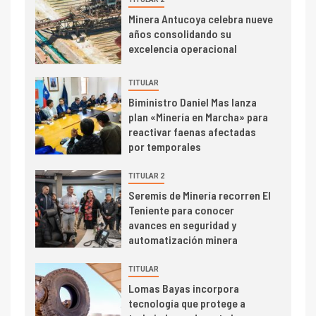
I+D
3
Minera Antucoya celebra nueve
PIB minero impacta el
años consolidando su
crecimiento regional: Banco
excelencia operacional
Central reporta resultados
dispares en el primer
TITULAR
trimestre
I+D
4
Biministro Daniel Mas lanza
Informe bimensual de
plan «Minería en Marcha» para
Cochilco: precio del cobre
reactivar faenas afectadas
alcanza máximos por escasez
por temporales
de concentrados
TITULAR 2
I+D
5
Seremis de Minería recorren El
Estudio revela cómo el precio
Teniente para conocer
del cobre y educación superior
avances en seguridad y
se relacionan en zonas
automatización minera
mineras
I+D
6
TITULAR
BHP proyecta producción de
Lomas Bayas incorpora
cobre cercana a 2 millones de
tecnología que protege a
toneladas tras récord en