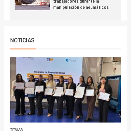
trabajadores durante la
Escondida
manipulación de neumáticos
7
I+D
Codelco reporta Ebitda de US$
6.670 millones y mejora sus
indicadores financieros
NOTICIAS
TITULAR