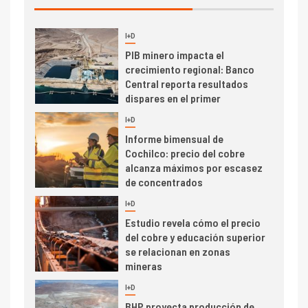
I+D
3
PIB minero impacta el
crecimiento regional: Banco
Central reporta resultados
dispares en el primer
trimestre
I+D
4
Informe bimensual de
Cochilco: precio del cobre
alcanza máximos por escasez
de concentrados
I+D
5
Estudio revela cómo el precio
del cobre y educación superior
se relacionan en zonas
mineras
I+D
6
BHP proyecta producción de