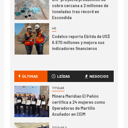
cobre cercana a 2 millones de
toneladas tras récord en
Escondida
7
I+D
Codelco reporta Ebitda de US$
6.670 millones y mejora sus
indicadores financieros
I+D
1
Codelco Ventanas prueba
camión 100% eléctrico para
ÚLTIMAS
LEÍDAS
NEGOCIOS
transportar cátodos al Puerto
de San Antonio
TITULAR
Minera Meridian El Peñón
2
certifica a 24 mujeres como
I+D
Operadoras de Martillo
Producción minera en mayo de
Acuñador en CEIM
2026 cae 10,6%
TITULAR 2