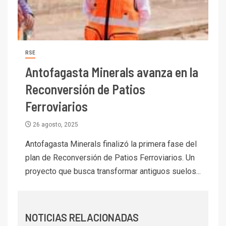
I+D
6
BHP proyecta producción de
cobre cercana a 2 millones de
toneladas tras récord en
Escondida
RSE
Antofagasta Minerals avanza en la
7
I+D
Codelco reporta Ebitda de US$
Reconversión de Patios
6.670 millones y mejora sus
Ferroviarios
indicadores financieros
26 agosto, 2025
I+D
1
Codelco Ventanas prueba
Antofagasta Minerals finalizó la primera fase del
camión 100% eléctrico para
plan de Reconversión de Patios Ferroviarios. Un
transportar cátodos al Puerto
proyecto que busca transformar antiguos suelos...
de San Antonio
2
I+D
Producción minera en mayo de
NOTICIAS RELACIONADAS
2026 cae 10,6%