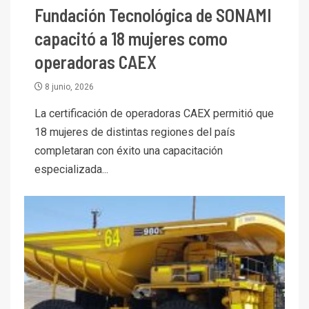
Fundación Tecnológica de SONAMI
trimestre
I+D
4
capacitó a 18 mujeres como
Informe bimensual de
Cochilco: precio del cobre
operadoras CAEX
alcanza máximos por escasez
de concentrados
8 junio, 2026
I+D
5
La certificación de operadoras CAEX permitió que
Estudio revela cómo el precio
18 mujeres de distintas regiones del país
del cobre y educación superior
completaran con éxito una capacitación
se relacionan en zonas
mineras
especializada...
I+D
6
BHP proyecta producción de
cobre cercana a 2 millones de
toneladas tras récord en
Escondida
7
I+D
Codelco reporta Ebitda de US$