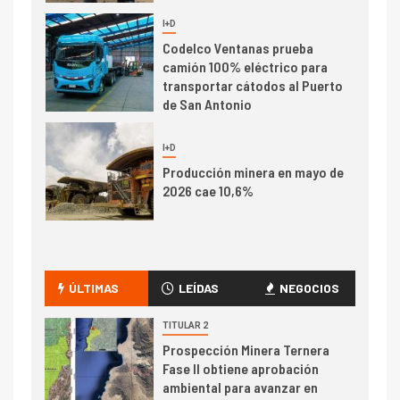
I+D
1
Codelco Ventanas prueba
camión 100% eléctrico para
transportar cátodos al Puerto
de San Antonio
2
I+D
Producción minera en mayo de
2026 cae 10,6%
I+D
3
PIB minero impacta el
crecimiento regional: Banco
ÚLTIMAS
LEÍDAS
NEGOCIOS
Central reporta resultados
dispares en el primer
TITULAR 2
trimestre
Prospección Minera Ternera
I+D
4
Fase II obtiene aprobación
Informe bimensual de
ambiental para avanzar en
Cochilco: precio del cobre