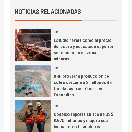
Informe bimensual de
Cochilco: precio del cobre
NOTICIAS RELACIONADAS
alcanza máximos por escasez
de concentrados
I+D
5
Estudio revela cómo el precio
del cobre y educación superior
se relacionan en zonas
mineras
I+D
6
BHP proyecta producción de
cobre cercana a 2 millones de
toneladas tras récord en
Escondida
7
I+D
Codelco reporta Ebitda de US$
6.670 millones y mejora sus
indicadores financieros