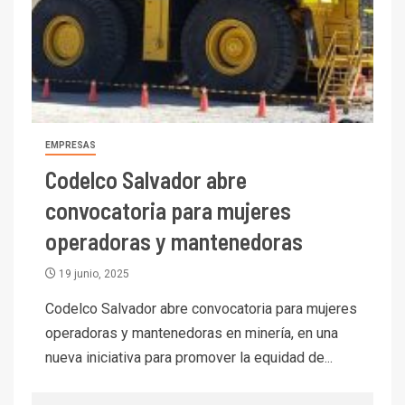
6.670 millones y mejora sus
indicadores financieros
I+D
1
Codelco Ventanas prueba
camión 100% eléctrico para
transportar cátodos al Puerto
de San Antonio
EMPRESAS
Codelco Salvador abre
2
I+D
convocatoria para mujeres
Producción minera en mayo de
2026 cae 10,6%
operadoras y mantenedoras
19 junio, 2025
I+D
3
PIB minero impacta el
Codelco Salvador abre convocatoria para mujeres
crecimiento regional: Banco
operadoras y mantenedoras en minería, en una
Central reporta resultados
nueva iniciativa para promover la equidad de...
dispares en el primer
trimestre
I+D
4