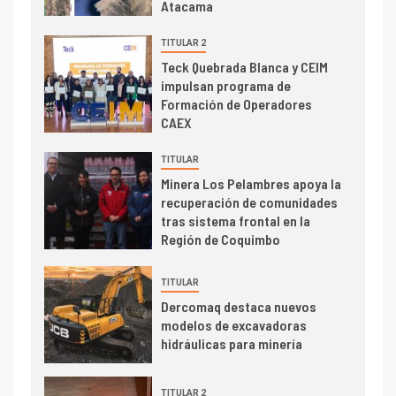
Atacama
alcanza máximos por escasez
de concentrados
TITULAR 2
I+D
5
Teck Quebrada Blanca y CEIM
Estudio revela cómo el precio
impulsan programa de
del cobre y educación superior
Formación de Operadores
se relacionan en zonas
CAEX
mineras
TITULAR
I+D
6
Minera Los Pelambres apoya la
BHP proyecta producción de
recuperación de comunidades
cobre cercana a 2 millones de
tras sistema frontal en la
toneladas tras récord en
Región de Coquimbo
Escondida
7
I+D
TITULAR
Codelco reporta Ebitda de US$
Dercomaq destaca nuevos
6.670 millones y mejora sus
modelos de excavadoras
indicadores financieros
hidráulicas para minería
TITULAR 2