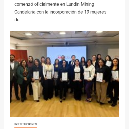
comenzó oficialmente en Lundin Mining
Candelaria con la incorporación de 19 mujeres
de...
I+D
3
PIB minero impacta el
crecimiento regional: Banco
Central reporta resultados
INSTITUCIONES
dispares en el primer