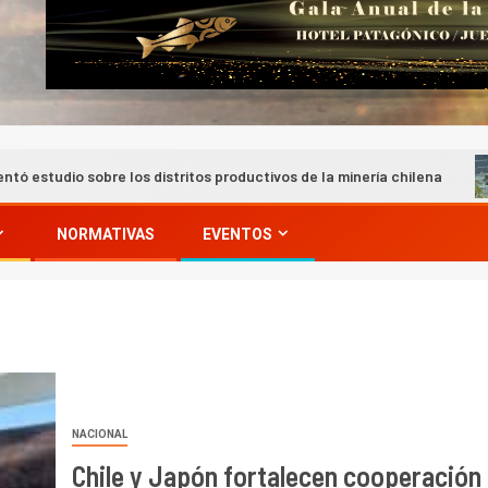
 los distritos productivos de la minería chilena
Índice de
NORMATIVAS
EVENTOS
NACIONAL
Chile y Japón fortalecen cooperación