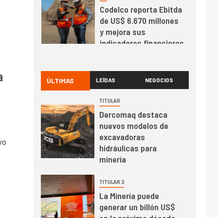
Codelco reporta Ebitda
de US$ 6.670 millones
y mejora sus
indicadores financieros
I+D
1
Codelco Ventanas
a
prueba camión 100%
ÚLTIMAS
LEÍDAS
NEGOCIOS
eléctrico para
transportar cátodos al
TITULAR
Puerto de San Antonio
Dercomaq destaca
2
I+D
nuevos modelos de
Producción minera en
excavadoras
mayo de 2026 cae
vo
hidráulicas para
10,6%
minería
I+D
3
TITULAR 2
PIB minero impacta el
La Minería puede
crecimiento regional:
generar un billón US$
Banco Central reporta