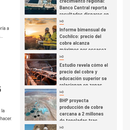
crecimiento regional:
Banco Central reporta
resultados dispares en
el primer trimestre
I+D
4
ría a
Informe bimensual de
Cochilco: precio del
..
cobre alcanza
máximos por escasez
de concentrados
I+D
5
Estudio revela cómo el
precio del cobre y
educación superior se
relacionan en zonas
5
mineras
I+D
6
BHP proyecta
producción de cobre
 la
cercana a 2 millones
hacer.
de toneladas tras
récord en Escondida
I+D
7