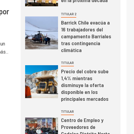
en la próxima década
resultados dispares en
el primer trimestre
 por
I+D
4
TITULAR 2
Informe bimensual de
Barrick Chile evacúa a
Cochilco: precio del
16 trabajadores del
cobre alcanza
campamento Barriales
máximos por escasez
tras contingencia
 un
de concentrados
I+D
5
climática
s...
Estudio revela cómo el
precio del cobre y
TITULAR
educación superior se
Precio del cobre sube
relacionan en zonas
1,4% mientras
mineras
I+D
6
disminuye la oferta
BHP proyecta
disponible en los
producción de cobre
principales mercados
cercana a 2 millones
de toneladas tras
TITULAR
récord en Escondida
Centro de Empleo y
I+D
7
Proveedores de
Codelco reporta Ebitda
Codelco Distrito Norte