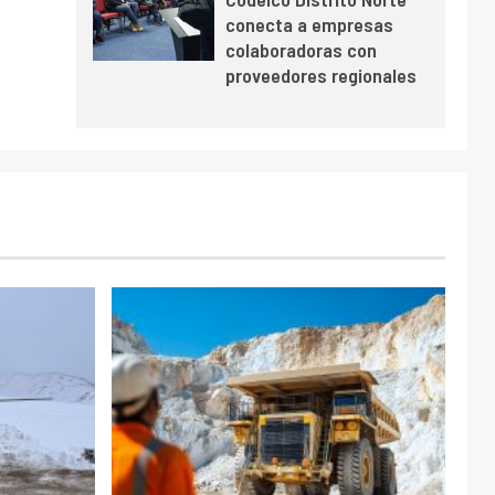
de US$ 6.670 millones
conecta a empresas
y mejora sus
colaboradoras con
indicadores financieros
proveedores regionales