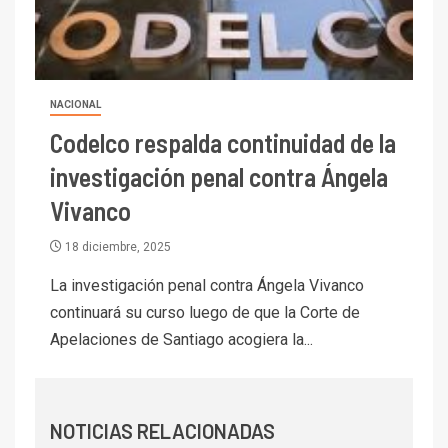
I+D
6
BHP proyecta producción de
cobre cercana a 2 millones de
toneladas tras récord en
Escondida
NACIONAL
Codelco respalda continuidad de la
7
I+D
Codelco reporta Ebitda de US$
investigación penal contra Ángela
6.670 millones y mejora sus
Vivanco
indicadores financieros
18 diciembre, 2025
I+D
1
Codelco Ventanas prueba
La investigación penal contra Ángela Vivanco
camión 100% eléctrico para
continuará su curso luego de que la Corte de
transportar cátodos al Puerto
Apelaciones de Santiago acogiera la...
de San Antonio
2
I+D
Producción minera en mayo de
NOTICIAS RELACIONADAS
2026 cae 10,6%