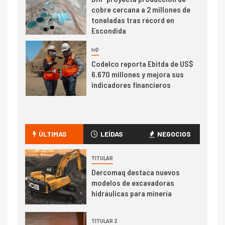
cobre cercana a 2 millones de
toneladas tras récord en
Escondida
7
I+D
Codelco reporta Ebitda de US$
6.670 millones y mejora sus
indicadores financieros
I+D
1
Codelco Ventanas prueba
camión 100% eléctrico para
ÚLTIMAS
LEÍDAS
NEGOCIOS
transportar cátodos al Puerto
de San Antonio
TITULAR
Dercomaq destaca nuevos
2
I+D
modelos de excavadoras
Producción minera en mayo de
hidráulicas para minería
2026 cae 10,6%
TITULAR 2