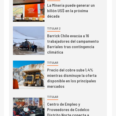
I+D
3
La Minería puede generar un
PIB minero impacta el
billón US$ en la próxima
crecimiento regional: Banco
década
Central reporta resultados
dispares en el primer
TITULAR 2
trimestre
I+D
Barrick Chile evacúa a 16
4
trabajadores del campamento
Informe bimensual de
Barriales tras contingencia
Cochilco: precio del cobre
climática
alcanza máximos por escasez
de concentrados
TITULAR
I+D
5
Precio del cobre sube 1,4%
Estudio revela cómo el precio
mientras disminuye la oferta
del cobre y educación superior
disponible en los principales
se relacionan en zonas
mercados
mineras
TITULAR
I+D
6
Centro de Empleo y
BHP proyecta producción de
Proveedores de Codelco
cobre cercana a 2 millones de
Distrito Norte conecta a
toneladas tras récord en