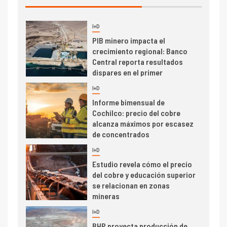
I+D
3
PIB minero impacta el
crecimiento regional: Banco
Central reporta resultados
dispares en el primer
trimestre
I+D
4
Informe bimensual de
Cochilco: precio del cobre
alcanza máximos por escasez
de concentrados
I+D
5
Estudio revela cómo el precio
del cobre y educación superior
se relacionan en zonas
mineras
I+D
6
BHP proyecta producción de