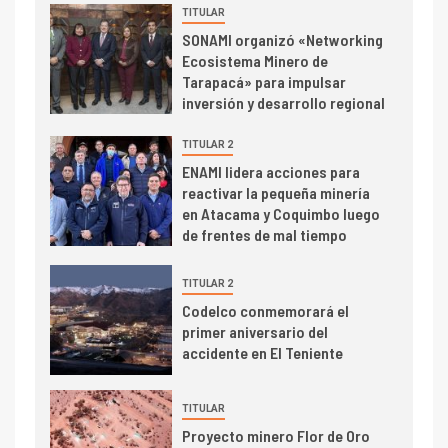
TITULAR
SONAMI organizó «Networking
I+D
3
Ecosistema Minero de
PIB minero impacta el
Tarapacá» para impulsar
crecimiento regional: Banco
inversión y desarrollo regional
Central reporta resultados
dispares en el primer
TITULAR 2
trimestre
I+D
4
ENAMI lidera acciones para
Informe bimensual de
reactivar la pequeña minería
Cochilco: precio del cobre
en Atacama y Coquimbo luego
alcanza máximos por escasez
de frentes de mal tiempo
de concentrados
I+D
TITULAR 2
5
Estudio revela cómo el precio
Codelco conmemorará el
del cobre y educación superior
primer aniversario del
se relacionan en zonas
accidente en El Teniente
mineras
I+D
6
TITULAR
BHP proyecta producción de
Proyecto minero Flor de Oro