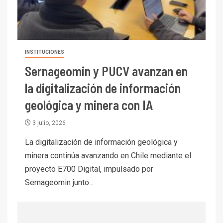
mineras
I+D
6
BHP proyecta producción de
cobre cercana a 2 millones de
INSTITUCIONES
toneladas tras récord en
Escondida
Sernageomin y PUCV avanzan en
7
la digitalización de información
I+D
Codelco reporta Ebitda de US$
geológica y minera con IA
6.670 millones y mejora sus
indicadores financieros
3 julio, 2026
La digitalización de información geológica y
I+D
1
Codelco Ventanas prueba
minera continúa avanzando en Chile mediante el
camión 100% eléctrico para
proyecto E700 Digital, impulsado por
transportar cátodos al Puerto
Sernageomin junto...
de San Antonio
2
I+D