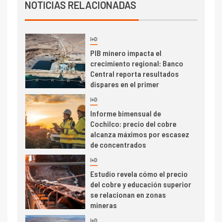
Producción minera en mayo de
NOTICIAS RELACIONADAS
2026 cae 10,6%
I+D
3
PIB minero impacta el
crecimiento regional: Banco
Central reporta resultados
dispares en el primer
trimestre
I+D
4
Informe bimensual de
Cochilco: precio del cobre
alcanza máximos por escasez
de concentrados
I+D
5
Estudio revela cómo el precio
del cobre y educación superior
se relacionan en zonas
mineras
I+D