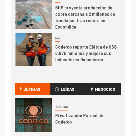
6
BHP proyecta producción de
cobre cercana a 2 millones de
toneladas tras récord en
Escondida
7
I+D
Codelco reporta Ebitda de US$
6.670 millones y mejora sus
indicadores financieros
I+D
1
Codelco Ventanas prueba
camión 100% eléctrico para
ÚLTIMAS
LEÍDAS
NEGOCIOS
transportar cátodos al Puerto
de San Antonio
TITULAR
2
Privatización Parcial de
I+D
Codelco
Producción minera en mayo de
2026 cae 10,6%