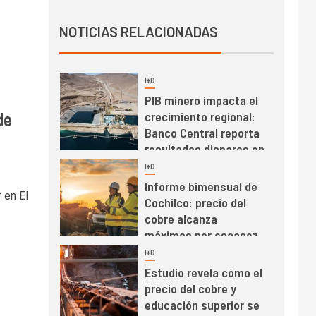
Producción minera en
NOTICIAS RELACIONADAS
mayo de 2026 cae
10,6%
I+D
3
PIB minero impacta el
de
crecimiento regional:
Banco Central reporta
resultados dispares en
el primer trimestre
I+D
4
Informe bimensual de
 en El
Cochilco: precio del
cobre alcanza
máximos por escasez
de concentrados
I+D
5
Estudio revela cómo el
precio del cobre y
educación superior se