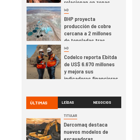
relacionan en zonas
mineras
I+D
6
BHP proyecta
producción de cobre
cercana a 2 millones
de toneladas tras
récord en Escondida
I+D
7
Codelco reporta Ebitda
de US$ 6.670 millones
y mejora sus
indicadores financieros
I+D
1
Codelco Ventanas
prueba camión 100%
ÚLTIMAS
LEÍDAS
NEGOCIOS
eléctrico para
transportar cátodos al
TITULAR
Puerto de San Antonio
Dercomaq destaca
2
I+D
nuevos modelos de
Producción minera en
excavadoras