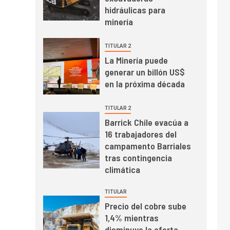
mayo de 2026 cae
hidráulicas para
10,6%
minería
I+D
3
TITULAR 2
PIB minero impacta el
La Minería puede
crecimiento regional:
generar un billón US$
Banco Central reporta
en la próxima década
resultados dispares en
el primer trimestre
I+D
4
TITULAR 2
Informe bimensual de
Barrick Chile evacúa a
Cochilco: precio del
16 trabajadores del
cobre alcanza
campamento Barriales
máximos por escasez
tras contingencia
de concentrados
I+D
5
climática
Estudio revela cómo el
precio del cobre y
TITULAR
educación superior se
Precio del cobre sube
relacionan en zonas
1,4% mientras
mineras
I+D
6
disminuye la oferta