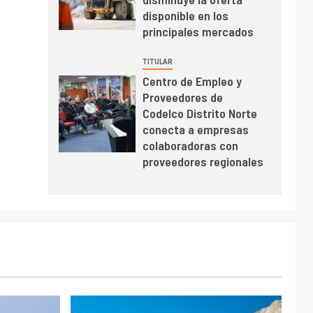
BHP proyecta
disponible en los
producción de cobre
principales mercados
cercana a 2 millones
de toneladas tras
TITULAR
récord en Escondida
Centro de Empleo y
I+D
7
Proveedores de
Codelco reporta Ebitda
Codelco Distrito Norte
de US$ 6.670 millones
conecta a empresas
y mejora sus
colaboradoras con
indicadores financieros
proveedores regionales