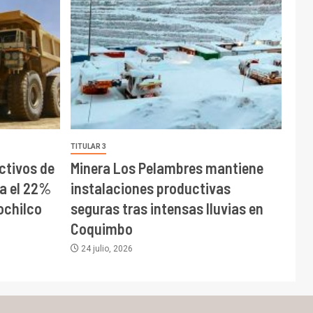
TITULAR 3
tivos de
Minera Los Pelambres mantiene
ta el 22%
instalaciones productivas
ochilco
seguras tras intensas lluvias en
Coquimbo
24 julio, 2026