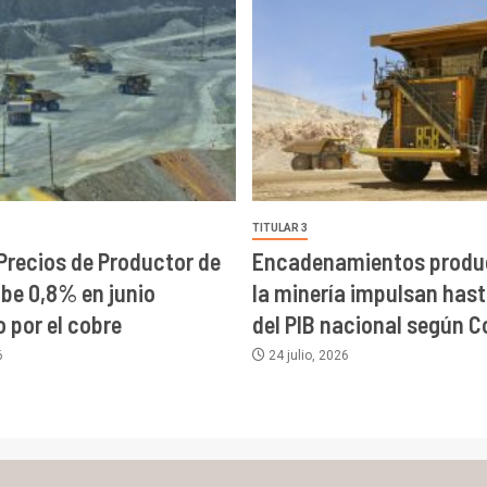
TITULAR 3
 Precios de Productor de
Encadenamientos produc
ube 0,8% en junio
la minería impulsan has
 por el cobre
del PIB nacional según C
6
24 julio, 2026