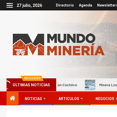
27 julio, 2026
Directorio
Agenda
Newsletter
EXCLUSIVO
2% del PIB nacional según Cochilco
Minera Los Pelambres 
ÚLTIMAS NOTICIAS
NOTICIAS
ARTICULOS
NEGOCIOS