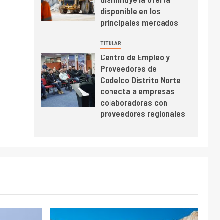
BHP proyecta
disponible en los
producción de cobre
principales mercados
cercana a 2 millones
de toneladas tras
TITULAR
récord en Escondida
Centro de Empleo y
I+D
7
Proveedores de
Codelco reporta Ebitda
Codelco Distrito Norte
de US$ 6.670 millones
conecta a empresas
y mejora sus
colaboradoras con
indicadores financieros
proveedores regionales