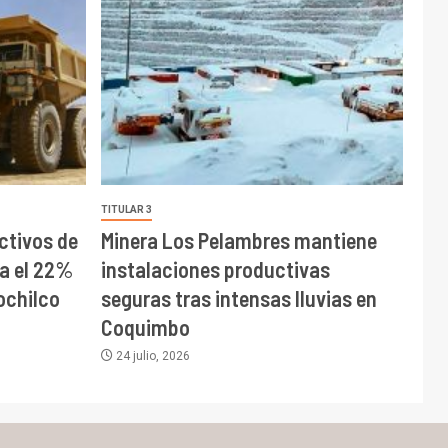
TITULAR 3
tivos de
Minera Los Pelambres mantiene
ta el 22%
instalaciones productivas
ochilco
seguras tras intensas lluvias en
Coquimbo
24 julio, 2026