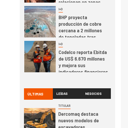
relacionan en zonas
mineras
I+D
6
BHP proyecta
producción de cobre
cercana a 2 millones
de toneladas tras
récord en Escondida
I+D
7
Codelco reporta Ebitda
de US$ 6.670 millones
y mejora sus
indicadores financieros
I+D
1
Codelco Ventanas
prueba camión 100%
ÚLTIMAS
LEÍDAS
NEGOCIOS
eléctrico para
transportar cátodos al
TITULAR
Puerto de San Antonio
Dercomaq destaca
2
I+D
nuevos modelos de
Producción minera en
excavadoras