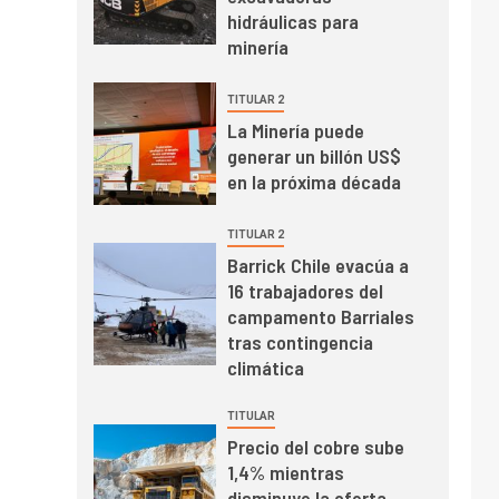
mayo de 2026 cae
hidráulicas para
10,6%
minería
I+D
3
TITULAR 2
PIB minero impacta el
La Minería puede
crecimiento regional:
generar un billón US$
Banco Central reporta
en la próxima década
resultados dispares en
el primer trimestre
I+D
4
TITULAR 2
Informe bimensual de
Barrick Chile evacúa a
Cochilco: precio del
16 trabajadores del
cobre alcanza
campamento Barriales
máximos por escasez
tras contingencia
de concentrados
I+D
5
climática
Estudio revela cómo el
precio del cobre y
TITULAR
educación superior se
Precio del cobre sube
relacionan en zonas
1,4% mientras
mineras
I+D
6
disminuye la oferta