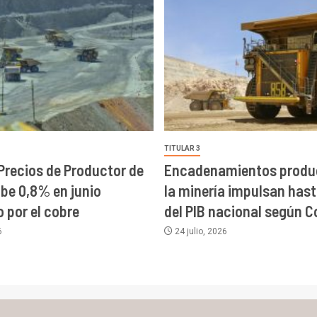
TITULAR 3
 Precios de Productor de
Encadenamientos produc
ube 0,8% en junio
la minería impulsan has
 por el cobre
del PIB nacional según C
6
24 julio, 2026