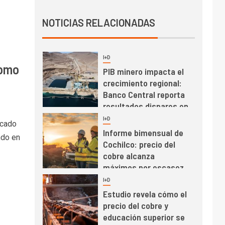
Producción minera en
NOTICIAS RELACIONADAS
mayo de 2026 cae
10,6%
I+D
3
como
PIB minero impacta el
crecimiento regional:
Banco Central reporta
resultados dispares en
el primer trimestre
I+D
4
icado
Informe bimensual de
ndo en
Cochilco: precio del
cobre alcanza
máximos por escasez
de concentrados
I+D
5
Estudio revela cómo el
precio del cobre y
educación superior se