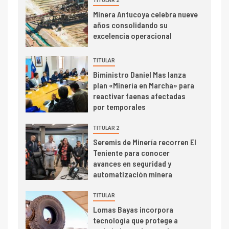
TITULAR 2
I+D
3
Minera Antucoya celebra nueve
PIB minero impacta el
años consolidando su
crecimiento regional: Banco
excelencia operacional
Central reporta resultados
dispares en el primer
TITULAR
trimestre
I+D
4
Biministro Daniel Mas lanza
Informe bimensual de
plan «Minería en Marcha» para
Cochilco: precio del cobre
reactivar faenas afectadas
alcanza máximos por escasez
por temporales
de concentrados
TITULAR 2
I+D
5
Seremis de Minería recorren El
Estudio revela cómo el precio
Teniente para conocer
del cobre y educación superior
avances en seguridad y
se relacionan en zonas
automatización minera
mineras
I+D
6
TITULAR
BHP proyecta producción de
Lomas Bayas incorpora
cobre cercana a 2 millones de
tecnología que protege a
toneladas tras récord en