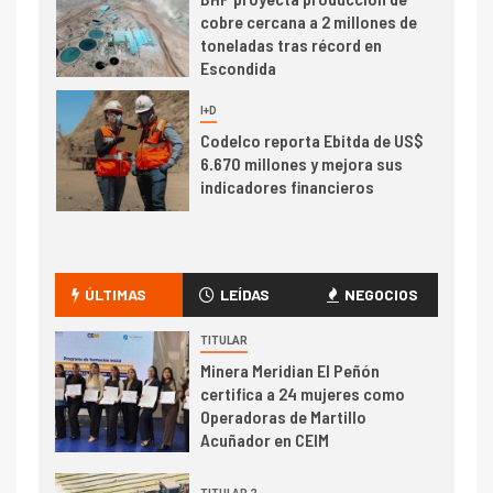
cobre cercana a 2 millones de
toneladas tras récord en
Escondida
7
I+D
Codelco reporta Ebitda de US$
6.670 millones y mejora sus
indicadores financieros
I+D
1
Codelco Ventanas prueba
camión 100% eléctrico para
ÚLTIMAS
LEÍDAS
NEGOCIOS
transportar cátodos al Puerto
de San Antonio
TITULAR
Minera Meridian El Peñón
2
certifica a 24 mujeres como
I+D
Operadoras de Martillo
Producción minera en mayo de
Acuñador en CEIM
2026 cae 10,6%