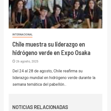
I+D
6
BHP proyecta producción de
cobre cercana a 2 millones de
toneladas tras récord en
Escondida
7
INTERNACIONAL
I+D
Codelco reporta Ebitda de US$
Chile muestra su liderazgo en
6.670 millones y mejora sus
hidrógeno verde en Expo Osaka
indicadores financieros
26 agosto, 2025
I+D
1
Codelco Ventanas prueba
Del 24 al 28 de agosto, Chile reafirma su
camión 100% eléctrico para
liderazgo mundial en hidrógeno verde durante la
transportar cátodos al Puerto
semana temática del pabellón...
de San Antonio
2
I+D
Producción minera en mayo de
NOTICIAS RELACIONADAS
2026 cae 10,6%