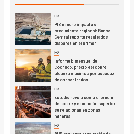
I+D
3
PIB minero impacta el
crecimiento regional: Banco
Central reporta resultados
dispares en el primer
trimestre
I+D
4
Informe bimensual de
Cochilco: precio del cobre
alcanza máximos por escasez
de concentrados
I+D
5
Estudio revela cómo el precio
del cobre y educación superior
se relacionan en zonas
mineras
I+D
6
BHP proyecta producción de