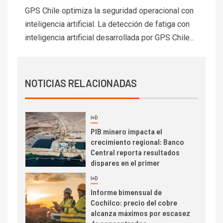
Codelco Ventanas prueba
GPS Chile optimiza la seguridad operacional con
camión 100% eléctrico para
inteligencia artificial. La detección de fatiga con
transportar cátodos al Puerto
inteligencia artificial desarrollada por GPS Chile...
de San Antonio
2
I+D
Producción minera en mayo de
NOTICIAS RELACIONADAS
2026 cae 10,6%
I+D
3
PIB minero impacta el
crecimiento regional: Banco
Central reporta resultados
dispares en el primer
trimestre
I+D
4
Informe bimensual de
Cochilco: precio del cobre
alcanza máximos por escasez