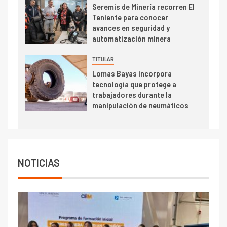
Seremis de Minería recorren El
Estudio revela cómo el precio
Teniente para conocer
del cobre y educación superior
avances en seguridad y
se relacionan en zonas
automatización minera
mineras
I+D
6
TITULAR
BHP proyecta producción de
Lomas Bayas incorpora
cobre cercana a 2 millones de
tecnología que protege a
toneladas tras récord en
trabajadores durante la
Escondida
manipulación de neumáticos
7
I+D
Codelco reporta Ebitda de US$
6.670 millones y mejora sus
indicadores financieros
NOTICIAS