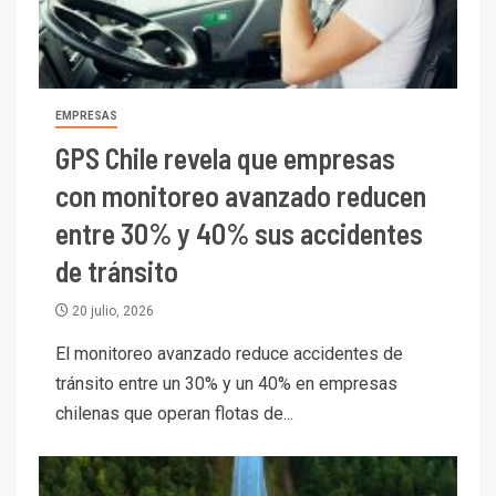
EMPRESAS
GPS Chile revela que empresas
con monitoreo avanzado reducen
entre 30% y 40% sus accidentes
de tránsito
I+D
20 julio, 2026
3
PIB minero impacta el
El monitoreo avanzado reduce accidentes de
crecimiento regional: Banco
tránsito entre un 30% y un 40% en empresas
Central reporta resultados
dispares en el primer
chilenas que operan flotas de...
trimestre
I+D
4
Informe bimensual de