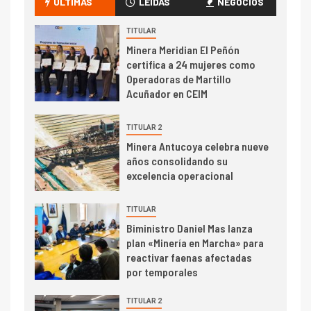
ÚLTIMAS
LEÍDAS
NEGOCIOS
transportar cátodos al Puerto
de San Antonio
TITULAR
Minera Meridian El Peñón
2
certifica a 24 mujeres como
I+D
Operadoras de Martillo
Producción minera en mayo de
Acuñador en CEIM
2026 cae 10,6%
TITULAR 2
I+D
3
Minera Antucoya celebra nueve
PIB minero impacta el
años consolidando su
crecimiento regional: Banco
excelencia operacional
Central reporta resultados
dispares en el primer
TITULAR
trimestre
I+D
4
Biministro Daniel Mas lanza
Informe bimensual de
plan «Minería en Marcha» para
Cochilco: precio del cobre
reactivar faenas afectadas
alcanza máximos por escasez
por temporales
de concentrados
TITULAR 2
I+D
5