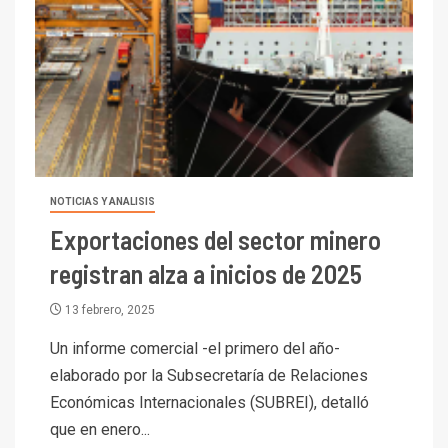
Codelco reporta Ebitda de US$
6.670 millones y mejora sus
indicadores financieros
I+D
1
Codelco Ventanas prueba
camión 100% eléctrico para
transportar cátodos al Puerto
de San Antonio
NOTICIAS Y ANALISIS
2
Exportaciones del sector minero
I+D
registran alza a inicios de 2025
Producción minera en mayo de
2026 cae 10,6%
13 febrero, 2025
Un informe comercial -el primero del año-
I+D
3
PIB minero impacta el
elaborado por la Subsecretaría de Relaciones
crecimiento regional: Banco
Económicas Internacionales (SUBREI), detalló
Central reporta resultados
que en enero...
dispares en el primer