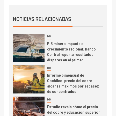
trimestre
I+D
4
Informe bimensual de
Cochilco: precio del cobre
NOTICIAS RELACIONADAS
alcanza máximos por escasez
de concentrados
I+D
5
Estudio revela cómo el precio
del cobre y educación superior
se relacionan en zonas
mineras
I+D
6
BHP proyecta producción de
cobre cercana a 2 millones de
toneladas tras récord en
Escondida
7
I+D
Codelco reporta Ebitda de US$
6.670 millones y mejora sus