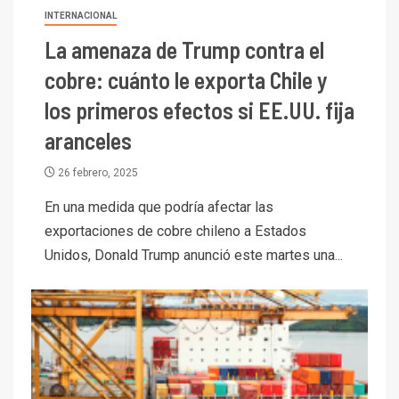
Central reporta resultados
INTERNACIONAL
dispares en el primer
La amenaza de Trump contra el
trimestre
I+D
4
cobre: cuánto le exporta Chile y
Informe bimensual de
Cochilco: precio del cobre
los primeros efectos si EE.UU. fija
alcanza máximos por escasez
aranceles
de concentrados
I+D
5
26 febrero, 2025
Estudio revela cómo el precio
En una medida que podría afectar las
del cobre y educación superior
se relacionan en zonas
exportaciones de cobre chileno a Estados
mineras
Unidos, Donald Trump anunció este martes una...
I+D
6
BHP proyecta producción de
cobre cercana a 2 millones de
toneladas tras récord en
Escondida
7
I+D