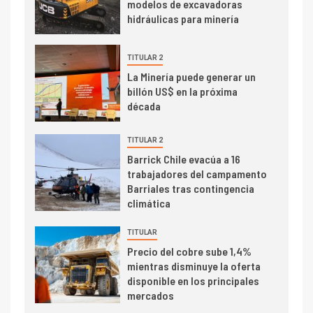
modelos de excavadoras
Informe bimensual de
hidráulicas para minería
Cochilco: precio del cobre
alcanza máximos por escasez
de concentrados
TITULAR 2
I+D
5
La Minería puede generar un
Estudio revela cómo el precio
billón US$ en la próxima
del cobre y educación superior
década
se relacionan en zonas
mineras
TITULAR 2
I+D
Barrick Chile evacúa a 16
6
trabajadores del campamento
BHP proyecta producción de
Barriales tras contingencia
cobre cercana a 2 millones de
climática
toneladas tras récord en
Escondida
TITULAR
7
I+D
Precio del cobre sube 1,4%
Codelco reporta Ebitda de US$
mientras disminuye la oferta
6.670 millones y mejora sus
disponible en los principales
indicadores financieros
mercados