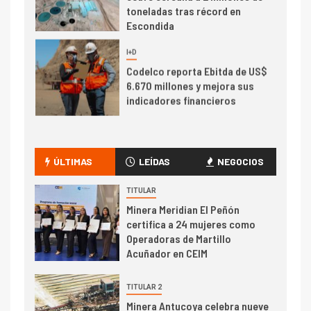
toneladas tras récord en
Escondida
7
I+D
Codelco reporta Ebitda de US$
6.670 millones y mejora sus
indicadores financieros
I+D
1
Codelco Ventanas prueba
camión 100% eléctrico para
ÚLTIMAS
LEÍDAS
NEGOCIOS
transportar cátodos al Puerto
de San Antonio
TITULAR
Minera Meridian El Peñón
2
certifica a 24 mujeres como
I+D
Operadoras de Martillo
Producción minera en mayo de
Acuñador en CEIM
2026 cae 10,6%
TITULAR 2
I+D
3
Minera Antucoya celebra nueve