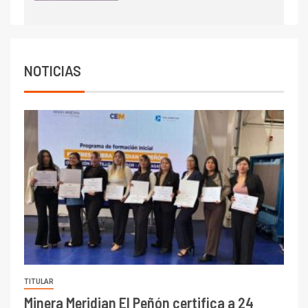
7
I+D
Codelco reporta Ebitda de US$
6.670 millones y mejora sus
indicadores financieros
NOTICIAS
TITULAR
Minera Meridian El Peñón certifica a 24