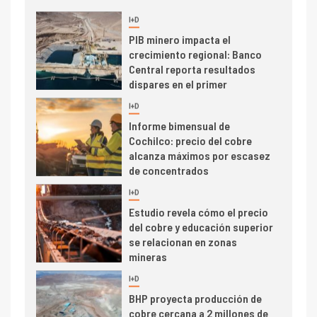
I+D
3
PIB minero impacta el
crecimiento regional: Banco
Central reporta resultados
dispares en el primer
trimestre
I+D
4
Informe bimensual de
Cochilco: precio del cobre
alcanza máximos por escasez
de concentrados
I+D
5
Estudio revela cómo el precio
del cobre y educación superior
se relacionan en zonas
mineras
I+D
6
BHP proyecta producción de
cobre cercana a 2 millones de