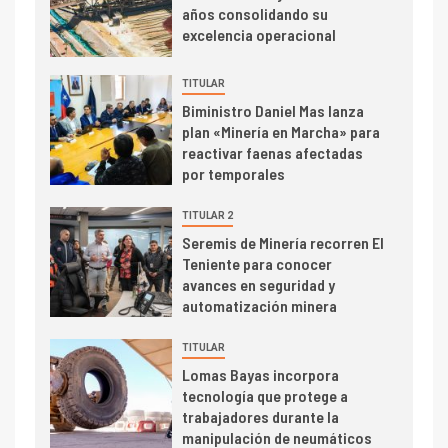
PIB minero impacta el
años consolidando su
crecimiento regional: Banco
excelencia operacional
Central reporta resultados
dispares en el primer
TITULAR
trimestre
I+D
4
Biministro Daniel Mas lanza
Informe bimensual de
plan «Minería en Marcha» para
Cochilco: precio del cobre
reactivar faenas afectadas
alcanza máximos por escasez
por temporales
de concentrados
TITULAR 2
I+D
5
Seremis de Minería recorren El
Estudio revela cómo el precio
Teniente para conocer
del cobre y educación superior
avances en seguridad y
se relacionan en zonas
automatización minera
mineras
I+D
6
TITULAR
BHP proyecta producción de
Lomas Bayas incorpora
cobre cercana a 2 millones de
tecnología que protege a
toneladas tras récord en
trabajadores durante la
Escondida
manipulación de neumáticos