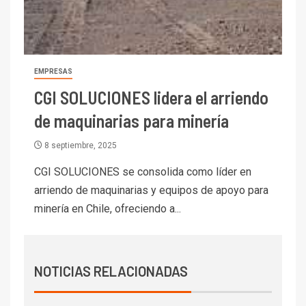
BHP proyecta producción de
cobre cercana a 2 millones de
toneladas tras récord en
Escondida
7
EMPRESAS
I+D
Codelco reporta Ebitda de US$
CGI SOLUCIONES lidera el arriendo
6.670 millones y mejora sus
de maquinarias para minería
indicadores financieros
8 septiembre, 2025
I+D
1
Codelco Ventanas prueba
CGI SOLUCIONES se consolida como líder en
camión 100% eléctrico para
arriendo de maquinarias y equipos de apoyo para
transportar cátodos al Puerto
minería en Chile, ofreciendo a...
de San Antonio
2
I+D
Producción minera en mayo de
NOTICIAS RELACIONADAS
2026 cae 10,6%