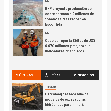
I+D
6
BHP proyecta producción de
cobre cercana a 2 millones de
toneladas tras récord en
Escondida
7
I+D
Codelco reporta Ebitda de US$
6.670 millones y mejora sus
indicadores financieros
I+D
1
Codelco Ventanas prueba
camión 100% eléctrico para
ÚLTIMAS
LEÍDAS
NEGOCIOS
transportar cátodos al Puerto
de San Antonio
TITULAR
Dercomaq destaca nuevos
2
I+D
modelos de excavadoras
Producción minera en mayo de
hidráulicas para minería
2026 cae 10,6%