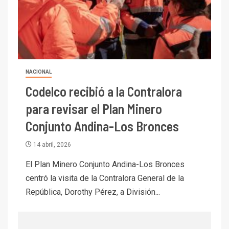
mineras
I+D
6
BHP proyecta producción de
cobre cercana a 2 millones de
toneladas tras récord en
Escondida
NACIONAL
Codelco recibió a la Contralora
7
I+D
Codelco reporta Ebitda de US$
para revisar el Plan Minero
6.670 millones y mejora sus
Conjunto Andina-Los Bronces
indicadores financieros
14 abril, 2026
I+D
1
Codelco Ventanas prueba
El Plan Minero Conjunto Andina-Los Bronces
camión 100% eléctrico para
centró la visita de la Contralora General de la
transportar cátodos al Puerto
República, Dorothy Pérez, a División...
de San Antonio
2
I+D