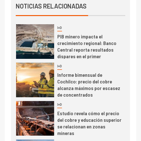
Producción minera en mayo de
NOTICIAS RELACIONADAS
2026 cae 10,6%
I+D
3
PIB minero impacta el
crecimiento regional: Banco
Central reporta resultados
dispares en el primer
trimestre
I+D
4
Informe bimensual de
Cochilco: precio del cobre
alcanza máximos por escasez
de concentrados
I+D
5
Estudio revela cómo el precio
del cobre y educación superior
se relacionan en zonas
mineras