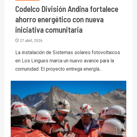
Codelco División Andina fortalece
ahorro energético con nueva
iniciativa comunitaria
I+D
27 abril, 2026
3
PIB minero impacta el
La instalación de Sistemas solares fotovoltaicos
crecimiento regional: Banco
en Los Lingues marca un nuevo avance para la
Central reporta resultados
dispares en el primer
comunidad. El proyecto entrega energía...
trimestre
I+D
4
Informe bimensual de
Cochilco: precio del cobre
alcanza máximos por escasez
de concentrados
I+D
5
Estudio revela cómo el precio
del cobre y educación superior
se relacionan en zonas