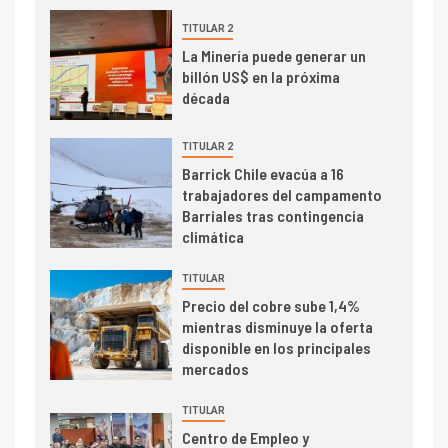
TITULAR 2
I+D
3
La Minería puede generar un
PIB minero impacta el
billón US$ en la próxima
crecimiento regional: Banco
década
Central reporta resultados
dispares en el primer
TITULAR 2
trimestre
I+D
Barrick Chile evacúa a 16
4
trabajadores del campamento
Informe bimensual de
Barriales tras contingencia
Cochilco: precio del cobre
climática
alcanza máximos por escasez
de concentrados
TITULAR
I+D
5
Precio del cobre sube 1,4%
Estudio revela cómo el precio
mientras disminuye la oferta
del cobre y educación superior
disponible en los principales
se relacionan en zonas
mercados
mineras
TITULAR
I+D
6
Centro de Empleo y
BHP proyecta producción de