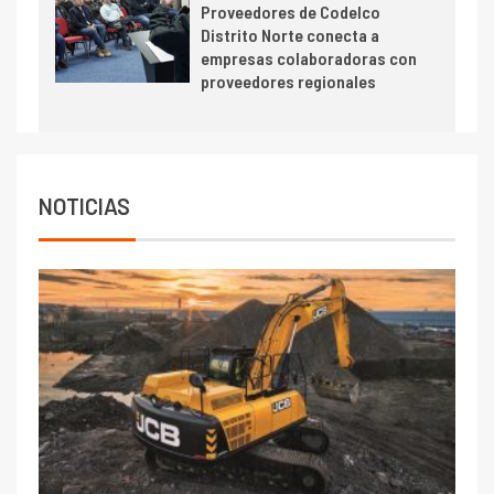
Proveedores de Codelco
cobre cercana a 2 millones de
Distrito Norte conecta a
toneladas tras récord en
empresas colaboradoras con
Escondida
proveedores regionales
7
I+D
Codelco reporta Ebitda de US$
6.670 millones y mejora sus
indicadores financieros
NOTICIAS