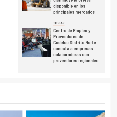
BHP proyecta
disponible en los
producción de cobre
principales mercados
cercana a 2 millones
de toneladas tras
TITULAR
récord en Escondida
Centro de Empleo y
I+D
7
Proveedores de
Codelco reporta Ebitda
Codelco Distrito Norte
de US$ 6.670 millones
conecta a empresas
y mejora sus
colaboradoras con
indicadores financieros
proveedores regionales