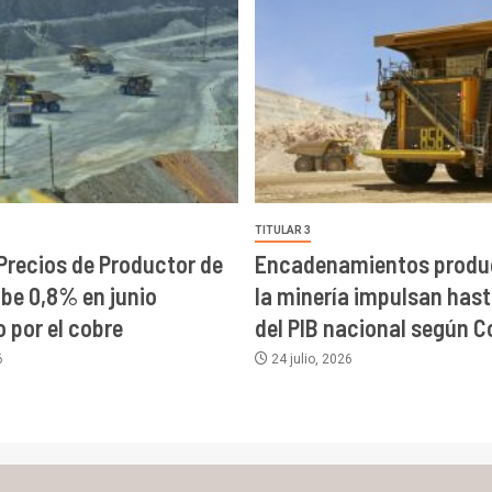
TITULAR 3
 Precios de Productor de
Encadenamientos produc
ube 0,8% en junio
la minería impulsan has
 por el cobre
del PIB nacional según C
6
24 julio, 2026