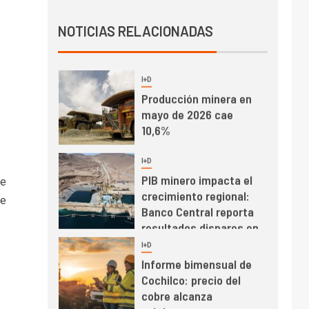
Producción minera en
NOTICIAS RELACIONADAS
mayo de 2026 cae
10,6%
I+D
3
PIB minero impacta el
crecimiento regional:
Banco Central reporta
resultados dispares en
el primer trimestre
I+D
4
Informe bimensual de
re
Cochilco: precio del
re
cobre alcanza
máximos por escasez
de concentrados
I+D
5
Estudio revela cómo el
precio del cobre y
educación superior se