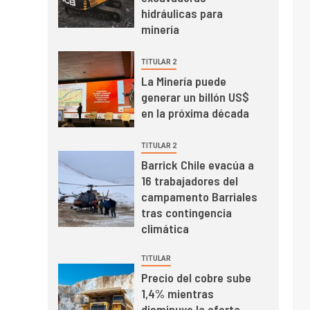
mayo de 2026 cae
hidráulicas para
10,6%
minería
I+D
3
TITULAR 2
PIB minero impacta el
La Minería puede
crecimiento regional:
generar un billón US$
Banco Central reporta
en la próxima década
resultados dispares en
el primer trimestre
I+D
4
TITULAR 2
Informe bimensual de
Barrick Chile evacúa a
Cochilco: precio del
16 trabajadores del
cobre alcanza
campamento Barriales
máximos por escasez
tras contingencia
de concentrados
I+D
5
climática
Estudio revela cómo el
precio del cobre y
TITULAR
educación superior se
Precio del cobre sube
relacionan en zonas
1,4% mientras
mineras
I+D
6
disminuye la oferta