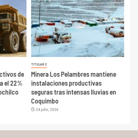
TITULAR 3
tivos de
Minera Los Pelambres mantiene
ta el 22%
instalaciones productivas
ochilco
seguras tras intensas lluvias en
Coquimbo
24 julio, 2026