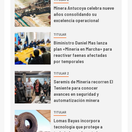
I+D
3
Minera Antucoya celebra nueve
PIB minero impacta el
años consolidando su
crecimiento regional: Banco
excelencia operacional
Central reporta resultados
dispares en el primer
TITULAR
trimestre
I+D
4
Biministro Daniel Mas lanza
Informe bimensual de
plan «Minería en Marcha» para
Cochilco: precio del cobre
reactivar faenas afectadas
alcanza máximos por escasez
por temporales
de concentrados
TITULAR 2
I+D
5
Seremis de Minería recorren El
Estudio revela cómo el precio
Teniente para conocer
del cobre y educación superior
avances en seguridad y
se relacionan en zonas
automatización minera
mineras
I+D
6
TITULAR
BHP proyecta producción de
Lomas Bayas incorpora
cobre cercana a 2 millones de
tecnología que protege a
toneladas tras récord en