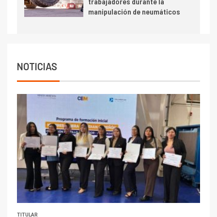
trabajadores durante la
Escondida
manipulación de neumáticos
7
I+D
Codelco reporta Ebitda de US$
6.670 millones y mejora sus
indicadores financieros
NOTICIAS
TITULAR