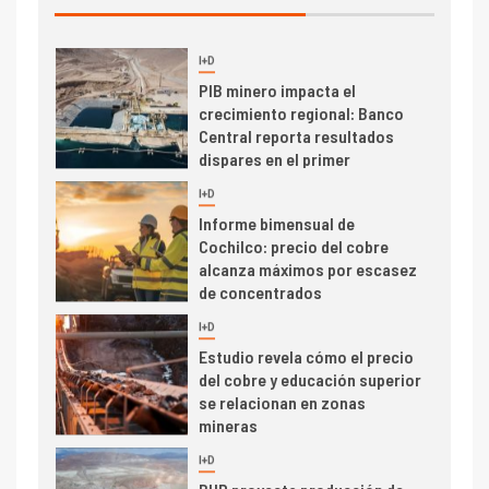
I+D
3
PIB minero impacta el
crecimiento regional: Banco
Central reporta resultados
dispares en el primer
trimestre
I+D
4
Informe bimensual de
Cochilco: precio del cobre
alcanza máximos por escasez
de concentrados
I+D
5
Estudio revela cómo el precio
del cobre y educación superior
se relacionan en zonas
mineras
I+D
6
BHP proyecta producción de