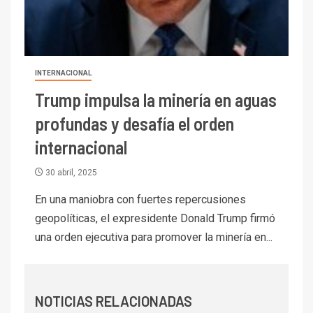
I+D
6
BHP proyecta producción de
cobre cercana a 2 millones de
toneladas tras récord en
Escondida
INTERNACIONAL
Trump impulsa la minería en aguas
7
I+D
Codelco reporta Ebitda de US$
profundas y desafía el orden
6.670 millones y mejora sus
internacional
indicadores financieros
30 abril, 2025
I+D
1
Codelco Ventanas prueba
En una maniobra con fuertes repercusiones
camión 100% eléctrico para
geopolíticas, el expresidente Donald Trump firmó
transportar cátodos al Puerto
una orden ejecutiva para promover la minería en...
de San Antonio
2
I+D
Producción minera en mayo de
NOTICIAS RELACIONADAS
2026 cae 10,6%