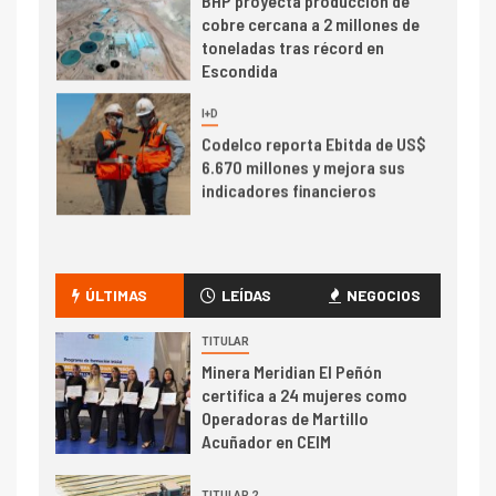
cobre cercana a 2 millones de
toneladas tras récord en
Escondida
7
I+D
Codelco reporta Ebitda de US$
6.670 millones y mejora sus
indicadores financieros
I+D
1
Codelco Ventanas prueba
camión 100% eléctrico para
ÚLTIMAS
LEÍDAS
NEGOCIOS
transportar cátodos al Puerto
de San Antonio
TITULAR
Minera Meridian El Peñón
2
certifica a 24 mujeres como
I+D
Operadoras de Martillo
Producción minera en mayo de
Acuñador en CEIM
2026 cae 10,6%
TITULAR 2