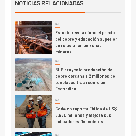
Cochilco: precio del cobre
NOTICIAS RELACIONADAS
alcanza máximos por escasez
de concentrados
I+D
5
Estudio revela cómo el precio
del cobre y educación superior
se relacionan en zonas
mineras
I+D
6
BHP proyecta producción de
cobre cercana a 2 millones de
toneladas tras récord en
Escondida
7
I+D
Codelco reporta Ebitda de US$
6.670 millones y mejora sus
indicadores financieros
I+D