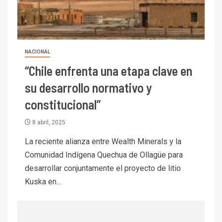
I+D
1
Codelco Ventanas prueba
camión 100% eléctrico para
NACIONAL
transportar cátodos al Puerto
de San Antonio
“Chile enfrenta una etapa clave en
2
su desarrollo normativo y
I+D
constitucional”
Producción minera en mayo de
2026 cae 10,6%
8 abril, 2025
La reciente alianza entre Wealth Minerals y la
I+D
3
PIB minero impacta el
Comunidad Indígena Quechua de Ollagüe para
crecimiento regional: Banco
desarrollar conjuntamente el proyecto de litio
Central reporta resultados
Kuska en...
dispares en el primer
trimestre
I+D
4
Informe bimensual de