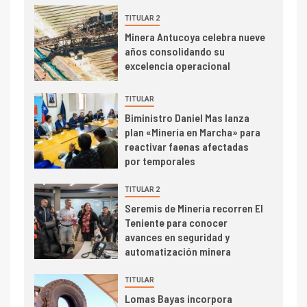
de concentrados
TITULAR 2
I+D
5
Minera Antucoya celebra nueve
Estudio revela cómo el precio
años consolidando su
del cobre y educación superior
excelencia operacional
se relacionan en zonas
mineras
TITULAR
I+D
6
Biministro Daniel Mas lanza
BHP proyecta producción de
plan «Minería en Marcha» para
cobre cercana a 2 millones de
reactivar faenas afectadas
toneladas tras récord en
por temporales
Escondida
TITULAR 2
7
I+D
Seremis de Minería recorren El
Codelco reporta Ebitda de US$
Teniente para conocer
6.670 millones y mejora sus
avances en seguridad y
indicadores financieros
automatización minera
TITULAR
Lomas Bayas incorpora