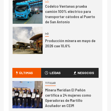
1
Codelco Ventanas prueba
camión 100% eléctrico para
transportar cátodos al Puerto
de San Antonio
2
I+D
Producción minera en mayo de
2026 cae 10,6%
I+D
3
PIB minero impacta el
crecimiento regional: Banco
ÚLTIMAS
LEÍDAS
NEGOCIOS
Central reporta resultados
dispares en el primer
TITULAR
trimestre
Minera Meridian El Peñón
I+D
4
certifica a 24 mujeres como
Informe bimensual de
Operadoras de Martillo
Cochilco: precio del cobre
Acuñador en CEIM
alcanza máximos por escasez