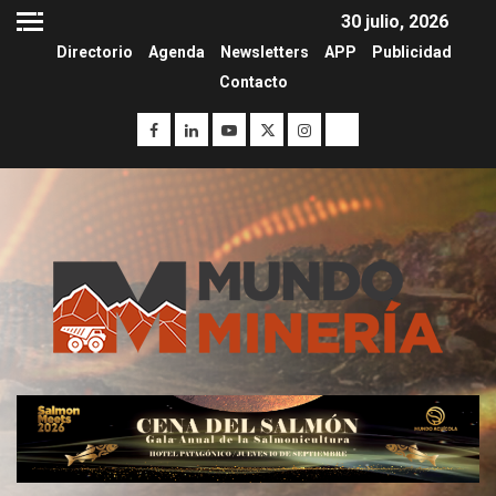
30 julio, 2026
Directorio
Agenda
Newsletters
APP
Publicidad
Contacto
I+D
3
PIB minero impacta el
crecimiento regional: Banco
Central reporta resultados
dispares en el primer
trimestre
I+D