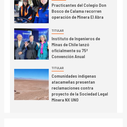
Practicantes del Colegio Don
Cochilco: precio del cobre
Bosco de Calama recorren
alcanza máximos por escasez
operación de Minera El Abra
de concentrados
I+D
5
TITULAR
Estudio revela cómo el precio
Instituto de Ingenieros de
del cobre y educación superior
Minas de Chile lanzó
se relacionan en zonas
oficialmente su 75ª
mineras
Convención Anual
I+D
6
BHP proyecta producción de
TITULAR
cobre cercana a 2 millones de
Comunidades indígenas
toneladas tras récord en
atacameñas presentan
Escondida
reclamaciones contra
proyecto de la Sociedad Legal
7
I+D
Minera NX UNO
Codelco reporta Ebitda de US$
6.670 millones y mejora sus
indicadores financieros