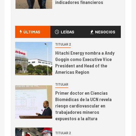
indicadores financieros
I+D
1
Codelco Ventanas prueba
camión 100% eléctrico para
ÚLTIMAS
LEÍDAS
NEGOCIOS
transportar cátodos al Puerto
de San Antonio
TITULAR 2
Hitachi Energy nombra a Andy
2
Goggin como Executive Vice
I+D
President and Head of the
Producción minera en mayo de
Americas Region
2026 cae 10,6%
TITULAR
I+D
3
Primer doctor en Ciencias
PIB minero impacta el
Biomédicas de la UCN revela
crecimiento regional: Banco
riesgo cardiovascular en
Central reporta resultados
trabajadores mineros
dispares en el primer
expuestos a la altura
trimestre
I+D
4
TITULAR 2
Informe bimensual de