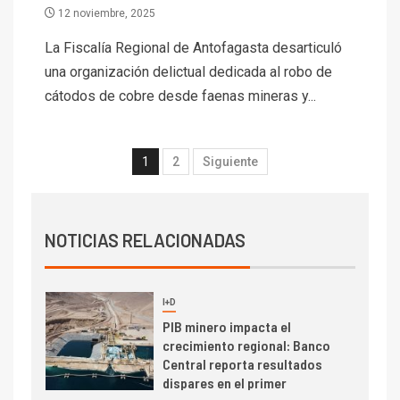
Codelco reporta Ebitda de US$
12 noviembre, 2025
6.670 millones y mejora sus
indicadores financieros
La Fiscalía Regional de Antofagasta desarticuló
una organización delictual dedicada al robo de
I+D
1
cátodos de cobre desde faenas mineras y...
Codelco Ventanas prueba
camión 100% eléctrico para
transportar cátodos al Puerto
1
2
Siguiente
de San Antonio
2
I+D
Producción minera en mayo de
NOTICIAS RELACIONADAS
2026 cae 10,6%
I+D
3
PIB minero impacta el
crecimiento regional: Banco
Central reporta resultados
dispares en el primer