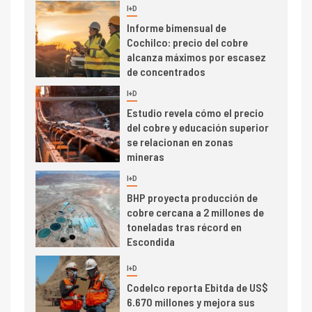
trimestre
I+D
4
Informe bimensual de
Cochilco: precio del cobre
alcanza máximos por escasez
de concentrados
I+D
5
Estudio revela cómo el precio
del cobre y educación superior
se relacionan en zonas
mineras
I+D
6
BHP proyecta producción de
cobre cercana a 2 millones de
toneladas tras récord en
Escondida
7
I+D
Codelco reporta Ebitda de US$
6.670 millones y mejora sus