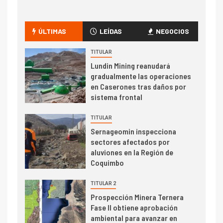
I+D
1
Codelco Ventanas prueba
camión 100% eléctrico para
ÚLTIMAS
LEÍDAS
NEGOCIOS
transportar cátodos al Puerto
de San Antonio
TITULAR
Lundin Mining reanudará
2
gradualmente las operaciones
I+D
en Caserones tras daños por
Producción minera en mayo de
sistema frontal
2026 cae 10,6%
TITULAR
I+D
3
Sernageomin inspecciona
PIB minero impacta el
sectores afectados por
crecimiento regional: Banco
aluviones en la Región de
Central reporta resultados
Coquimbo
dispares en el primer
trimestre
TITULAR 2
I+D
4
Prospección Minera Ternera
Informe bimensual de
Fase II obtiene aprobación
Cochilco: precio del cobre
ambiental para avanzar en
alcanza máximos por escasez