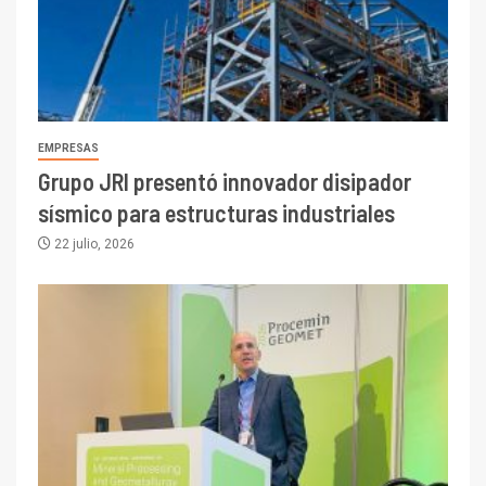
EMPRESAS
Grupo JRI presentó innovador disipador
sísmico para estructuras industriales
22 julio, 2026
I+D
3
PIB minero impacta el
crecimiento regional: Banco
Central reporta resultados
dispares en el primer