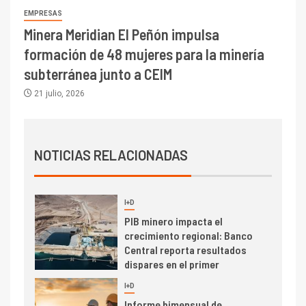
indicadores financieros
EMPRESAS
Minera Meridian El Peñón impulsa
I+D
1
formación de 48 mujeres para la minería
Codelco Ventanas prueba
camión 100% eléctrico para
subterránea junto a CEIM
transportar cátodos al Puerto
21 julio, 2026
de San Antonio
2
I+D
Producción minera en mayo de
NOTICIAS RELACIONADAS
2026 cae 10,6%
I+D
3
PIB minero impacta el
crecimiento regional: Banco
Central reporta resultados
dispares en el primer
trimestre
I+D
4
Informe bimensual de