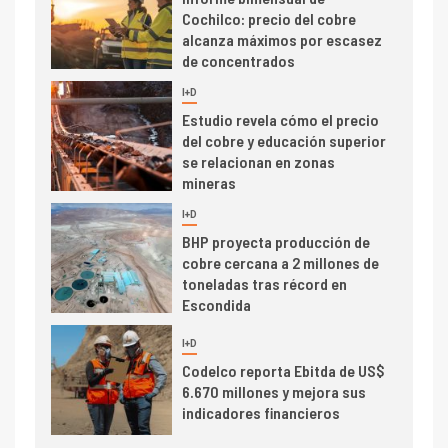
Cochilco: precio del cobre
alcanza máximos por escasez
de concentrados
I+D
5
Estudio revela cómo el precio
del cobre y educación superior
se relacionan en zonas
mineras
I+D
6
BHP proyecta producción de
cobre cercana a 2 millones de
toneladas tras récord en
Escondida
7
I+D
Codelco reporta Ebitda de US$
6.670 millones y mejora sus
indicadores financieros