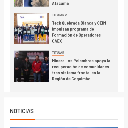
Atacama
de concentrados
I+D
TITULAR 2
5
Estudio revela cómo el precio
Teck Quebrada Blanca y CEIM
del cobre y educación superior
impulsan programa de
se relacionan en zonas
Formación de Operadores
mineras
CAEX
I+D
6
TITULAR
BHP proyecta producción de
Minera Los Pelambres apoya la
cobre cercana a 2 millones de
recuperación de comunidades
toneladas tras récord en
tras sistema frontal en la
Escondida
Región de Coquimbo
7
I+D
Codelco reporta Ebitda de US$
6.670 millones y mejora sus
indicadores financieros
NOTICIAS