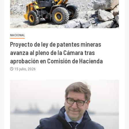
se relacionan en zonas
mineras
I+D
6
BHP proyecta producción de
cobre cercana a 2 millones de
NACIONAL
toneladas tras récord en
Proyecto de ley de patentes mineras
Escondida
avanza al pleno de la Cámara tras
7
I+D
aprobación en Comisión de Hacienda
Codelco reporta Ebitda de US$
15 julio, 2026
6.670 millones y mejora sus
indicadores financieros
I+D
1
Codelco Ventanas prueba
camión 100% eléctrico para
transportar cátodos al Puerto
de San Antonio
2