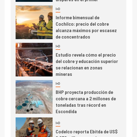
I+D
6
BHP proyecta producción de
cobre cercana a 2 millones de
toneladas tras récord en
Escondida
7
I+D
Codelco reporta Ebitda de US$
6.670 millones y mejora sus
indicadores financieros
I+D
1
Codelco Ventanas prueba
camión 100% eléctrico para
transportar cátodos al Puerto
de San Antonio
2
I+D
Producción minera en mayo de