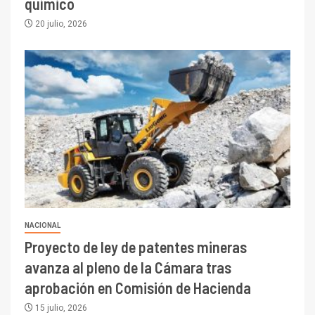
químico
20 julio, 2026
I+D
3
PIB minero impacta el
crecimiento regional: Banco
Central reporta resultados
dispares en el primer
trimestre
I+D
4
Informe bimensual de
Cochilco: precio del cobre
NACIONAL
alcanza máximos por escasez
Proyecto de ley de patentes mineras
de concentrados
avanza al pleno de la Cámara tras
I+D
5
aprobación en Comisión de Hacienda
Estudio revela cómo el precio
del cobre y educación superior
15 julio, 2026