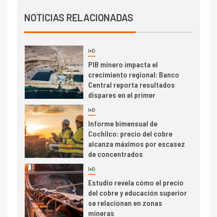
I+D
Producción minera en mayo de
NOTICIAS RELACIONADAS
2026 cae 10,6%
I+D
3
PIB minero impacta el
crecimiento regional: Banco
Central reporta resultados
dispares en el primer
trimestre
I+D
4
Informe bimensual de
Cochilco: precio del cobre
alcanza máximos por escasez
de concentrados
I+D
5
Estudio revela cómo el precio
del cobre y educación superior
se relacionan en zonas
mineras