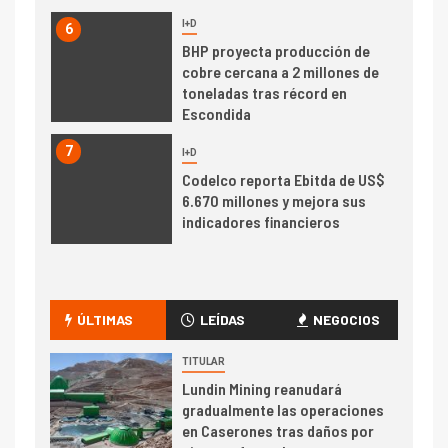
I+D
6
BHP proyecta producción de
cobre cercana a 2 millones de
toneladas tras récord en
Escondida
7
I+D
Codelco reporta Ebitda de US$
6.670 millones y mejora sus
indicadores financieros
I+D
1
Codelco Ventanas prueba
camión 100% eléctrico para
ÚLTIMAS
LEÍDAS
NEGOCIOS
transportar cátodos al Puerto
de San Antonio
TITULAR
Lundin Mining reanudará
2
gradualmente las operaciones
I+D
en Caserones tras daños por
Producción minera en mayo de