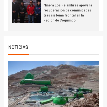
BHP proyecta producción de
Minera Los Pelambres apoya la
cobre cercana a 2 millones de
recuperación de comunidades
toneladas tras récord en
tras sistema frontal en la
Escondida
Región de Coquimbo
7
I+D
Codelco reporta Ebitda de US$
6.670 millones y mejora sus
indicadores financieros
NOTICIAS