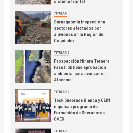
sistema frontal
2026 cae 10,6%
TITULAR
I+D
3
Sernageomin inspecciona
PIB minero impacta el
sectores afectados por
crecimiento regional: Banco
aluviones en la Región de
Central reporta resultados
Coquimbo
dispares en el primer
trimestre
TITULAR 2
I+D
4
Prospección Minera Ternera
Informe bimensual de
Fase II obtiene aprobación
Cochilco: precio del cobre
ambiental para avanzar en
alcanza máximos por escasez
Atacama
de concentrados
I+D
TITULAR 2
5
Estudio revela cómo el precio
Teck Quebrada Blanca y CEIM
del cobre y educación superior
impulsan programa de
se relacionan en zonas
Formación de Operadores
mineras
CAEX
I+D
6
TITULAR