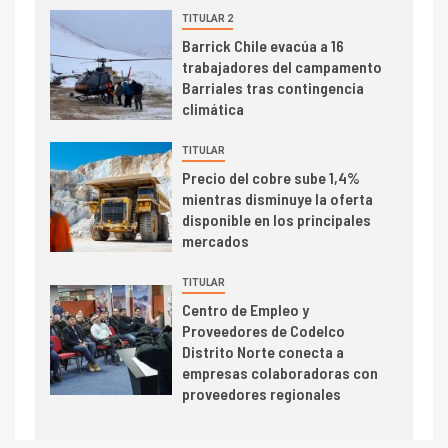
dispares en el primer
TITULAR 2
trimestre
I+D
Barrick Chile evacúa a 16
4
trabajadores del campamento
Informe bimensual de
Barriales tras contingencia
Cochilco: precio del cobre
climática
alcanza máximos por escasez
de concentrados
TITULAR
I+D
5
Precio del cobre sube 1,4%
Estudio revela cómo el precio
mientras disminuye la oferta
del cobre y educación superior
disponible en los principales
se relacionan en zonas
mercados
mineras
TITULAR
I+D
6
Centro de Empleo y
BHP proyecta producción de
Proveedores de Codelco
cobre cercana a 2 millones de
Distrito Norte conecta a
toneladas tras récord en
empresas colaboradoras con
Escondida
proveedores regionales
7
I+D
Codelco reporta Ebitda de US$