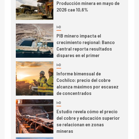
crecimiento regional: Banco
Central reporta resultados
dispares en el primer
trimestre
I+D
4
Informe bimensual de
Cochilco: precio del cobre
alcanza máximos por escasez
de concentrados
I+D
5
Estudio revela cómo el precio
del cobre y educación superior
se relacionan en zonas
mineras
I+D
6
BHP proyecta producción de
cobre cercana a 2 millones de
toneladas tras récord en
Escondida