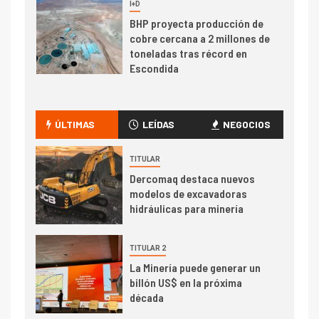
7
I+D
Codelco reporta Ebitda de US$
6.670 millones y mejora sus
indicadores financieros
I+D
1
Codelco Ventanas prueba
camión 100% eléctrico para
ÚLTIMAS
LEÍDAS
NEGOCIOS
transportar cátodos al Puerto
de San Antonio
TITULAR
Dercomaq destaca nuevos
2
I+D
modelos de excavadoras
Producción minera en mayo de
hidráulicas para minería
2026 cae 10,6%
TITULAR 2
I+D
3
La Minería puede generar un
PIB minero impacta el
billón US$ en la próxima
crecimiento regional: Banco
década
Central reporta resultados