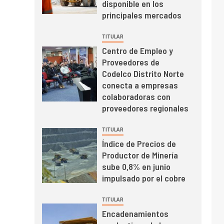
disponible en los
educación superior se
principales mercados
relacionan en zonas
mineras
I+D
6
TITULAR
BHP proyecta
Centro de Empleo y
producción de cobre
Proveedores de
cercana a 2 millones
Codelco Distrito Norte
de toneladas tras
conecta a empresas
récord en Escondida
I+D
7
colaboradoras con
Codelco reporta Ebitda
proveedores regionales
de US$ 6.670 millones
y mejora sus
TITULAR
indicadores financieros
Índice de Precios de
Productor de Minería
sube 0,8% en junio
impulsado por el cobre
TITULAR
Encadenamientos