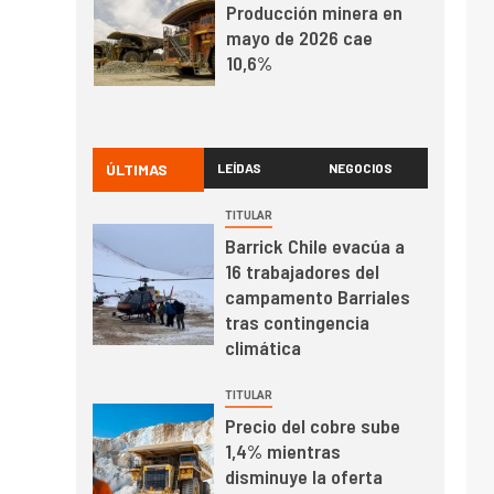
Puerto de San Antonio
2
I+D
Producción minera en
mayo de 2026 cae
10,6%
I+D
3
ÚLTIMAS
LEÍDAS
NEGOCIOS
PIB minero impacta el
crecimiento regional:
TITULAR
Banco Central reporta
Barrick Chile evacúa a
resultados dispares en
16 trabajadores del
el primer trimestre
I+D
campamento Barriales
4
Informe bimensual de
tras contingencia
Cochilco: precio del
climática
cobre alcanza
máximos por escasez
TITULAR
de concentrados
Precio del cobre sube
I+D
5
1,4% mientras
Estudio revela cómo el
disminuye la oferta
precio del cobre y