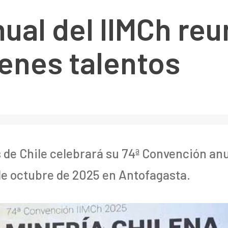
al del IIMCh reu
venes talentos
s de Chile celebrará su 74ª Convención an
6 de octubre de 2025 en Antofagasta.