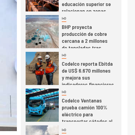
Estudio revela cómo el
precio del cobre y
educación superior se
relacionan en zonas
mineras
I+D
6
BHP proyecta
producción de cobre
cercana a 2 millones
de toneladas tras
récord en Escondida
I+D
7
Codelco reporta Ebitda
de US$ 6.670 millones
y mejora sus
indicadores financieros
I+D
1
Codelco Ventanas
prueba camión 100%
eléctrico para
transportar cátodos al