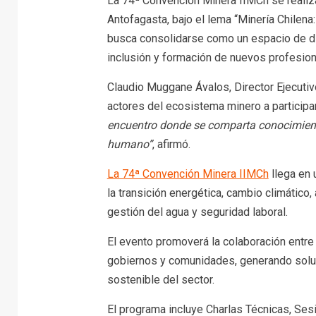
La 74ª Convención Minera IIMCh se realiza
Antofagasta, bajo el lema “Minería Chilena
busca consolidarse como un espacio de diá
inclusión y formación de nuevos profesion
Claudio Muggane Ávalos, Director Ejecutiv
actores del ecosistema minero a participa
encuentro donde se comparta conocimient
humano”
, afirmó.
La 74ª Convención Minera IIMCh
llega en 
la transición energética, cambio climático,
gestión del agua y seguridad laboral.
El evento promoverá la colaboración entre
gobiernos y comunidades, generando soluc
sostenible del sector.
El programa incluye Charlas Técnicas, Ses